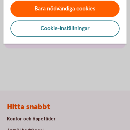
Bara nödvändiga cookies
Valutakonto
Cookie-inställningar
Anmäl konto till kontoregistret
Sidfot
Hitta snabbt
Kontor och öppettider