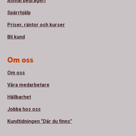
Anmäl bedrägeri
Spärrhjälp
Priser, räntor och kurser
Bli kund
Om oss
Om oss
Våra medarbetare
Hållbarhet
Jobba hos oss
Kundtidningen "Där du finns"