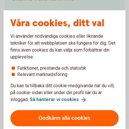
Innan ett valutakonto kan öppnas till dig är banken
Våra cookies, ditt val
enligt lag skyldig att fråga varför du behöver
valutakontot och hur du kommer att använda kontot.
Vänd dig till ditt bankkontor för att skaffa
Vi använder nödvändiga cookies eller liknande
Valutakonto och gå igenom de formella kraven.
tekniker för att webbplatsen ska fungera för dig. Det
finns även cookies du kan välja som förbättrar din
Kontakta oss för att skaffa
valutakonto
upplevelse:
Funktioner, prestanda och statistik
Relevant marknadsföring
Du kan ta tillbaka ditt cookie-medgivande när du vill,
på cookie-sidan eller under din profil när du är
Konton och utbetalningar
inloggad.
Så hanterar vi
cookies
.
Privatkonto
Godkänn alla cookies
Ungdomskonto