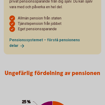
privat pensionssparande från dig själv. Du kan själv
vara med och påverka en hel del.
Allmän pension från staten
Tjänstepension från jobbet
Eget pensionssparande
Pensionssystemet – förstå pensionens
delar
Ungefärlig fördelning av pensionen
Ungefärlig fördelning av pensionen
Pie chart with 3 slices.
25 %
25 %