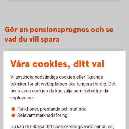
Gör en pensionsprognos och se
vad du vill spara
Överblick på minPension.se
Våra cookies, ditt val
På minPension.se, som tagits fram av staten och
Vi använder nödvändiga cookies eller liknande
pensionsbolagen, får du koll på pensionen:
tekniker för att webbplatsen ska fungera för dig. Det
finns även cookies du kan välja som förbättrar din
Uppgifter om dina pensioner - inhämtas
upplevelse:
automatiskt när du registrerar dig.
Tjänsten – snabb, enkel, oberoende och
Funktioner, prestanda och statistik
kostnadsfri.
Relevant marknadsföring
Gör en pensionsprognos – se vad du förväntas
få i pension.
Du kan ta tillbaka ditt cookie-medgivande när du vill,