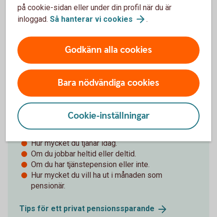
på cookie-sidan eller under din profil när du är
Kolla in pensionen på
minPension.se
inloggad.
Så hanterar vi
cookies
.
Godkänn alla cookies
Hur mycket behöver du spara?
Bara nödvändiga cookies
Flera saker påverkar hur mycket du ska
pensionsspara:
Cookie-inställningar
När du vill gå i pension.
Hur mycket du tjänar idag.
Om du jobbar heltid eller deltid.
Om du har tjänstepension eller inte.
Hur mycket du vill ha ut i månaden som
pensionär.
Tips för ett privat
pensionssparande