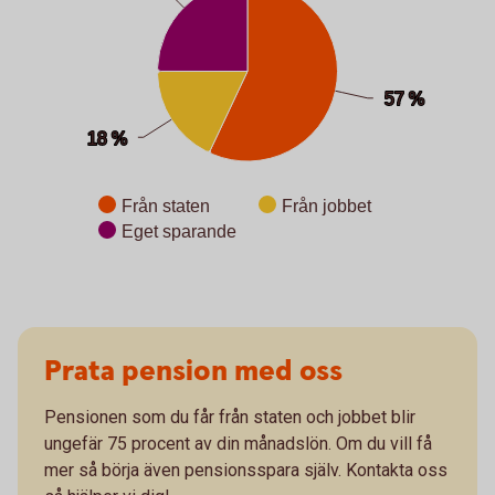
57 %
57 %
18 %
18 %
Från staten
Från jobbet
Eget sparande
End of interactive chart.
Prata pension med oss
Pensionen som du får från staten och jobbet blir
ungefär 75 procent av din månadslön. Om du vill få
mer så börja även pensionsspara själv. Kontakta oss