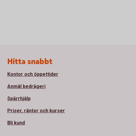
Sidfot
Hitta snabbt
Kontor och öppettider
Anmäl bedrägeri
Spärrhjälp
Priser, räntor och kurser
Bli kund