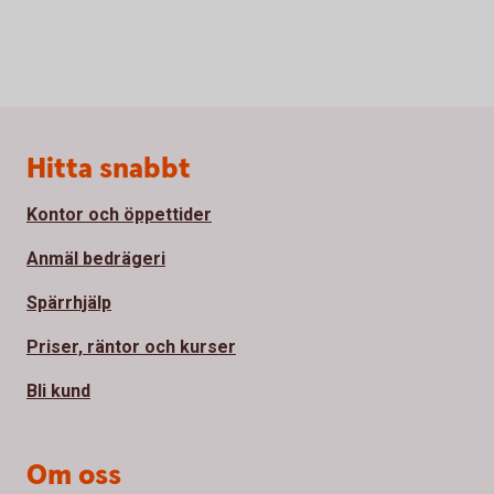
Sidfot
Hitta snabbt
Kontor och öppettider
Anmäl bedrägeri
Spärrhjälp
Priser, räntor och kurser
Bli kund
Om oss