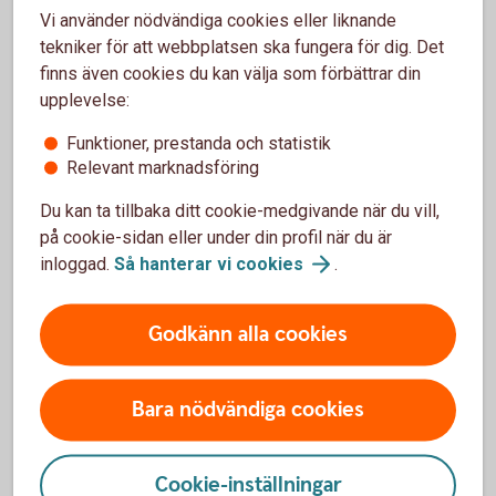
Vi använder nödvändiga cookies eller liknande
tekniker för att webbplatsen ska fungera för dig. Det
Årsmötesprotokoll
finns även cookies du kan välja som förbättrar din
upplevelse:
Varje år behöver våra föreningskunder skicka in ett
årsmötesprotokoll.
Funktioner, prestanda och statistik
Relevant marknadsföring
I protokollet ska det tydligt framgå firmatecknare och
hur föreningen tecknas (var för sig eller i förening)
Du kan ta tillbaka ditt cookie-medgivande när du vill,
Protokollen ska vara undertecknade och justerade innan
på cookie-sidan eller under din profil när du är
inskick.
inloggad.
Så hanterar vi
cookies
.
Mejla årsprotokollet till:
foreningar@kindaydresparbank.se
Godkänn alla cookies
Ändra uppgifter
Bara nödvändiga cookies
När ni gör ändringar i föreningen, till exempel byte av
kassör, ordförande eller firmatecknare, som påverkar
Cookie-inställningar