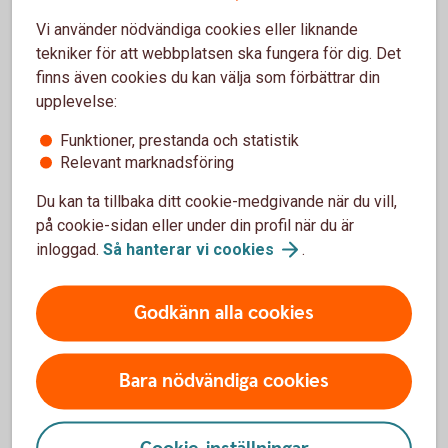
Betalkort Företag
Vi använder nödvändiga cookies eller liknande
tekniker för att webbplatsen ska fungera för dig. Det
Få kontroll och snabb överblick i app och
internetbank
finns även cookies du kan välja som förbättrar din
Tydlig översikt på faktura eller e-faktura.
upplevelse:
Smidig betalning med mobil eller smartklocka.
Funktioner, prestanda och statistik
Relevant marknadsföring
Betalkort
Företag
Du kan ta tillbaka ditt cookie-medgivande när du vill,
på cookie-sidan eller under din profil när du är
inloggad.
Så hanterar vi
cookies
.
Har du redan ett företagskort?
Godkänn alla cookies
Spärra ditt kort
Bara nödvändiga cookies
Ring oss direkt och spärra ditt kort – vi har öppet varje dag,
dygnet runt.