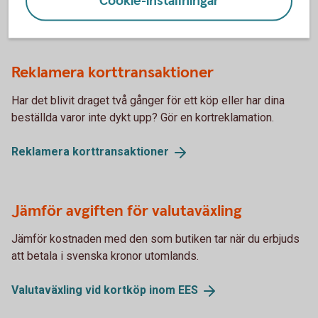
Cookie-inställningar
Ring +46 8 411 10 11 för att spärra ditt kort
Reklamera korttransaktioner
Har det blivit draget två gånger för ett köp eller har dina
beställda varor inte dykt upp? Gör en kortreklamation.
Reklamera
korttransaktioner
Jämför avgiften för valutaväxling
Jämför kostnaden med den som butiken tar när du erbjuds
att betala i svenska kronor utomlands.
Valutaväxling vid kortköp inom
EES