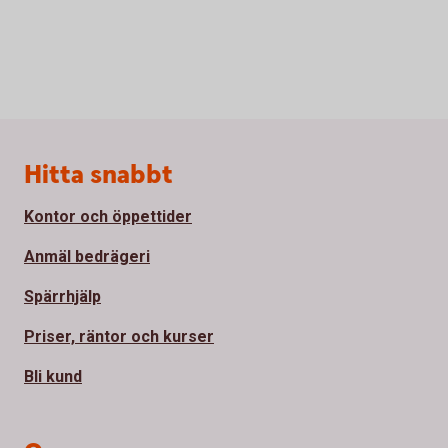
Sidfot
Hitta snabbt
Kontor och öppettider
Anmäl bedrägeri
Spärrhjälp
Priser, räntor och kurser
Bli kund