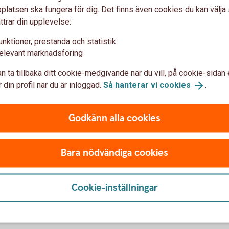
latsen ska fungera för dig. Det finns även cookies du kan välj
ttrar din upplevelse:
unktioner, prestanda och statistik
elevant marknadsföring
n ta tillbaka ditt cookie-medgivande när du vill, på cookie-sidan 
Young adult waiting at the train
 din profil när du är inloggad.
Så hanterar vi
cookies
.
Penningmålvakt,
spionprogram?
 att sprida kunskap om hur
Godkänn alla cookies
ot bedrägerier. Läs mer
Bedragarna bryr sig inte om 
r svårlurad.
pengar och använder olika 
Bara nödvändiga cookies
du är.
m
bedrägerier
Bli inte
lurad!
Cookie-inställningar