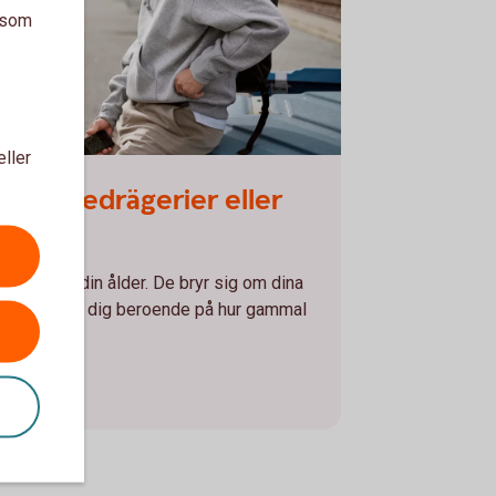
a som
eller
 station
 spelbedrägerier eller
dig. Eller din ålder. De bryr sig om dina
sätt att lura dig beroende på hur gammal