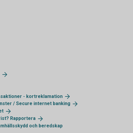
saktioner -
kortreklamation
änster / Secure internet
banking
et
rist?
Rapportera
amhällsskydd och beredskap