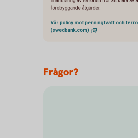
finansiering av terrorism för att klara av
förebyggande åtgärder.
Vår policy mot penningtvätt och terro
(swedbank.com)
Frågor?