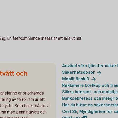
ang. En återkommande insats är att lära ut hur
Använd våra tjänster
säkert
tvätt och
Säkerhetsdosor
Mobilt
BankID
Reklamera kortköp och tran
Säkra internet- och mobiltj
ansiering är prioriterade
Banksekretess och
integrit
ering av terrorism är ett
Har du hittat en säkerhetsb
och rykte. Som bank måste vi
Cert SE, Myndigheten för s
kerna med penningtvätt och
(cert.se)