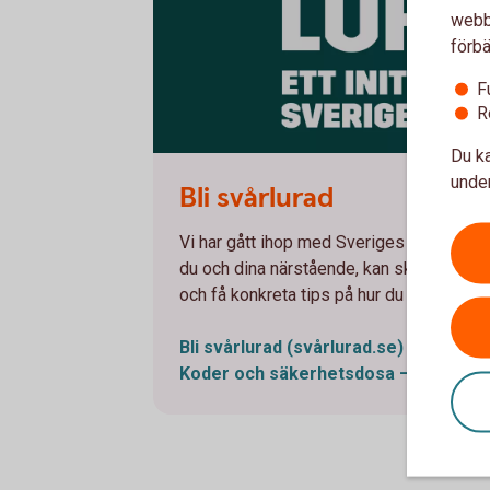
webbp
förbä
F
R
Du ka
Svårlurad
under
Bli svårlurad
Vi har gått ihop med Sveriges banker för
du och dina närstående, kan skydda er m
och få konkreta tips på hur du kan bli me
Bli svårlurad
(svårlurad.se)
Koder och säkerhetsdosa – filmer o