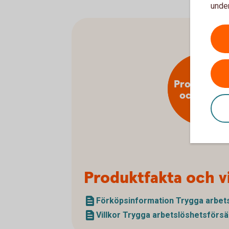
under
Produktfak
och villko
Produktfakta och vi
Förköpsinformation Trygga arbets
Villkor Trygga arbetslöshetsförsä