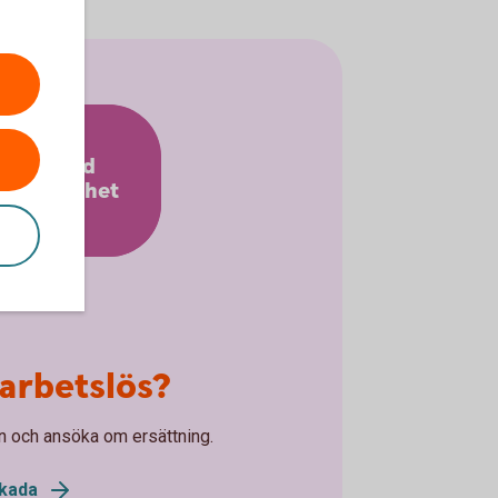
Stöd vid
rbetslöshet
 arbetslös?
n och ansöka om ersättning.
kada