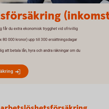
s­försäkring (inkoms
får du extra ekonomisk trygghet vid ofrivillig
ax 80 000 kronor) upp till 300 ersättningsdagar
g att betala lån, hyra och andra räkningar om du
säkring
arbetslöshets­försäkring