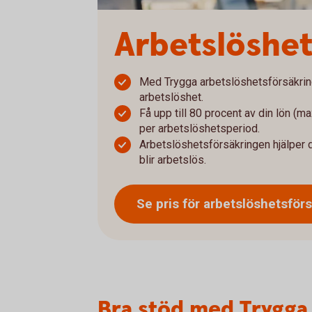
Arbetslöshet
Med Trygga arbetslöshetsförsäkring 
arbetslöshet.
Få upp till 80 procent av din lön (m
per arbetslöshetsperiod.
Arbetslöshetsförsäkringen hjälper di
blir arbetslös.
Se pris för arbetslöshetsför
Bra stöd med Trygga 