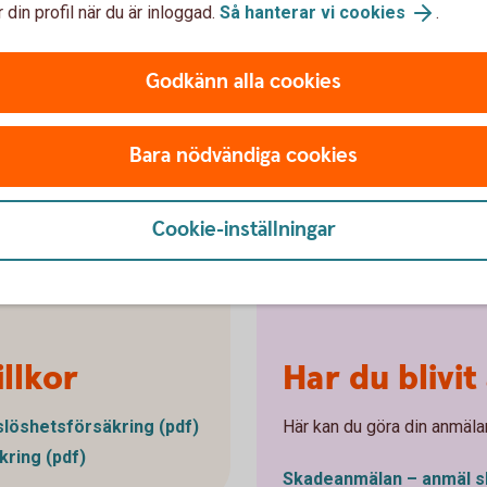
 din profil när du är inloggad.
Så hanterar vi cookies
.
Godkänn alla cookies
Bara nödvändiga cookies
ta
a
r
Cookie-inställningar
llkor
Har du blivit
löshetsförsäkring (pdf)
Här kan du göra din anmäla
kring (pdf)
Skadeanmälan – anmäl s