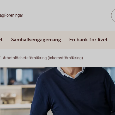
tag
Föreningar
et
Samhällsengagemang
En bank för livet
Arbetslöshetsförsäkring (inkomstförsäkring)