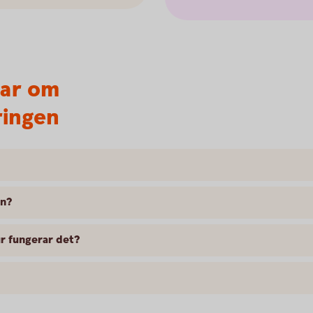
var om
ringen
en?
r fungerar det?