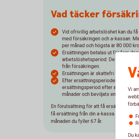
Vad täcker försäkr
Vid ofrivillig arbetslöshet kan du f
med försäkringen och a-kassan. Min
per månad och högsta är 80 000 kro
Ersättningen betalas ut för fem daga
arbetslöshetsperiod. De första två 
från försäkringen.
V
Ersättningen är skattefri och betala
Efter ersättningsperiodens slut, kan
ersättningsperiod efter att du haf
Vi an
månader och beviljats en ny a-kass
webbp
förbä
En förutsättning för att få ersättning från 
få ersättning från din a-kassa. Försäkring
F
månaden du fyller 67 år.
R
Du ka