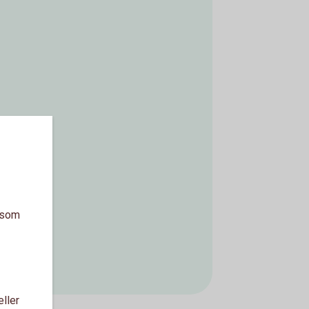
a som
eller