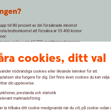
ingen?
å upp till 80 procent av din försäkrade inkomst
sta bruttoinkomst att försäkra är 35 400 kronor
nor.
r per vecka i upp till 300 ersättningsdagar per
dagarna är karenstid och ger ingen ersättning
åra cookies, ditt val
s ut en gång i månaden i efterskott.
 du återkvalificera dig för en ny
t inkomst av arbete i minst 12 sammanhängande
vänder nödvändiga cookies eller liknande tekniker för att
eperiod på 300 dagar.
latsen ska fungera för dig. Det finns även cookies du kan välj
ttrar din upplevelse:
försäkringen är att du uppfyller villkoren för att
en gäller längst till och med den första dagen i
unktioner, prestanda och statistik
elevant marknadsföring
n ta tillbaka ditt cookie-medgivande när du vill, på cookie-sidan 