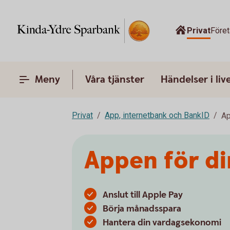
Privat
Före
Meny
Våra tjänster
Händelser i liv
Privat
App, internetbank och BankID
A
Appen för di
Anslut till Apple Pay
Börja månadsspara
Hantera din vardagsekonomi