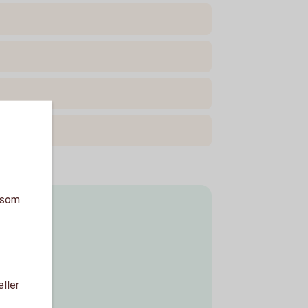
a som
eller