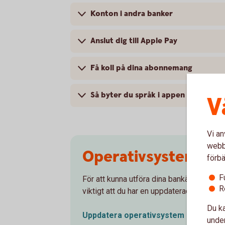
Konton i andra banker
Anslut dig till Apple Pay
Få koll på dina abonnemang
Så byter du språk i appen
V
Vi an
webbp
Operativsystem på
förbä
F
För att kunna utföra dina bankärenden på e
R
viktigt att du har en uppdaterad version 
Du ka
Uppdatera operativsystem på mobila
under