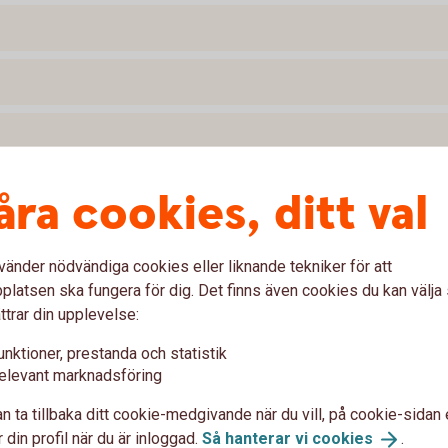
åra cookies, ditt val
vänder nödvändiga cookies eller liknande tekniker för att
latsen ska fungera för dig. Det finns även cookies du kan välj
 mobila enheter
ttrar din upplevelse:
unktioner, prestanda och statistik
tt effektivt och säkert sätt i vår app är det
elevant marknadsföring
av operativsystemet på din mobil eller surfplatta.
n ta tillbaka ditt cookie-medgivande när du vill, på cookie-sidan 
enheter
 din profil när du är inloggad.
Så hanterar vi
cookies
.