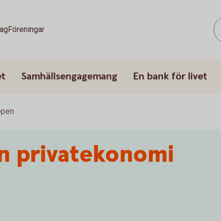
tag
Föreningar
et
Samhällsengagemang
En bank för livet
ppen
n privatekonomi