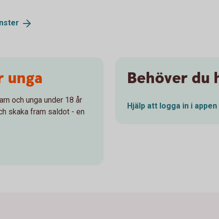
änster
r unga
Behöver du h
arn och unga under 18 år
Hjälp att logga in i
appen
och skaka fram saldot - en