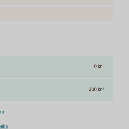
0 kr
1
300 kr
2
aka
baka