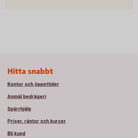
Sidfot
Hitta snabbt
Kontor och öppettider
Anmäl bedrägeri
Spärrhjälp
Priser, räntor och kurser
Bli kund