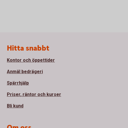
Sidfot
Hitta snabbt
Kontor och öppettider
Anmäl bedrägeri
Spärrhjälp
Priser, räntor och kurser
Bli kund
Om oss