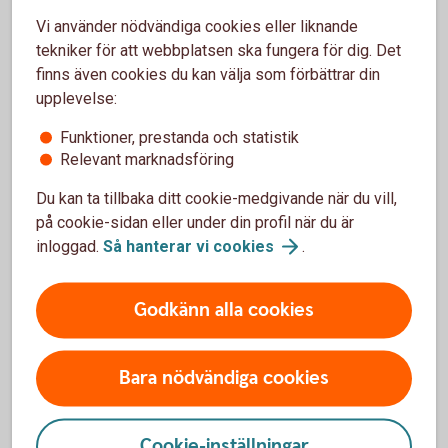
Skattat och klart
Vi använder nödvändiga cookies eller liknande
tekniker för att webbplatsen ska fungera för dig. Det
Du kan när som helst kostnads- och skattefritt
byta fonder under spartiden.
finns även cookies du kan välja som förbättrar din
Vinst och uttag i Pensionsspar Privat är
upplevelse:
skattefria. I stället dras en schablonskatt, så
Funktioner, prestanda och statistik
kallad avkastningsskatt, varje år.
Relevant marknadsföring
Förtida uttag (så kallat återköp) är avgiftsfritt.
Däremot tas ännu ej betald avkastningsskatt ut.
Du kan ta tillbaka ditt cookie-medgivande när du vill,
på cookie-sidan eller under din profil när du är
inloggad.
Så hanterar vi
cookies
.
Mer information
Godkänn alla cookies
Pris
Bara nödvändiga cookies
Villkor och mer information
Cookie-inställningar