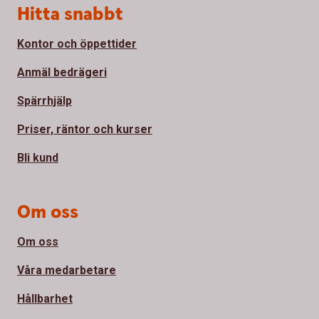
Sidfot
Hitta snabbt
Kontor och öppettider
Anmäl bedrägeri
Spärrhjälp
Priser, räntor och kurser
Bli kund
Om oss
Om oss
Våra medarbetare
Hållbarhet