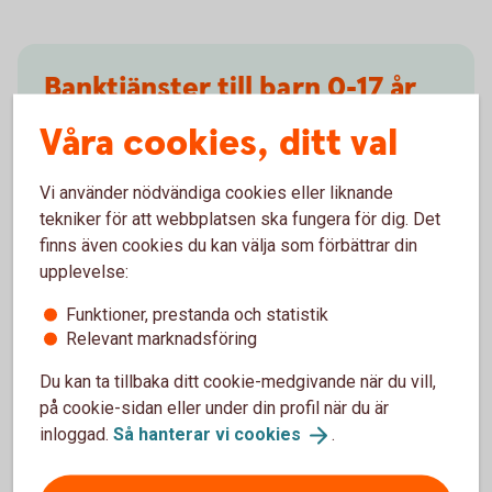
Banktjänster till barn 0-17 år
Våra cookies, ditt val
Detta och mycket mer får ditt barn
kostnadsfritt:
Vi använder nödvändiga cookies eller liknande
Ungdomskonto
tekniker för att webbplatsen ska fungera för dig. Det
Bankkort Mastercard ung
finns även cookies du kan välja som förbättrar din
Swish
upplevelse:
Funktioner, prestanda och statistik
Gör ditt barn till
bankkund
Relevant marknadsföring
Du kan ta tillbaka ditt cookie-medgivande när du vill,
på cookie-sidan eller under din profil när du är
inloggad.
Så hanterar vi
cookies
.
Konton och utbetalningar