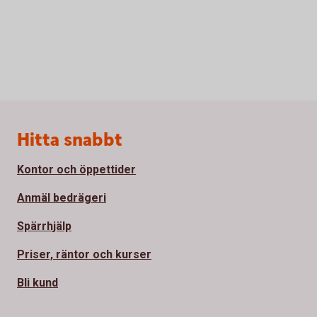
Sidfot
Hitta snabbt
Kontor och öppettider
Anmäl bedrägeri
Spärrhjälp
Priser, räntor och kurser
Bli kund