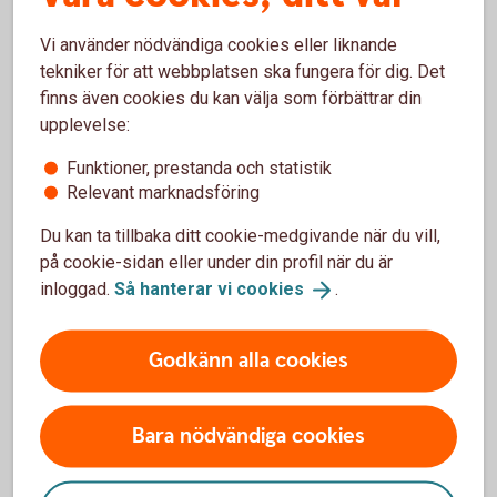
Ungdomskonto
Vi använder nödvändiga cookies eller liknande
tekniker för att webbplatsen ska fungera för dig. Det
finns även cookies du kan välja som förbättrar din
Investeringssparkonto (ISK)
upplevelse:
Funktioner, prestanda och statistik
Aktuell ränta (från och med 2024-08-30)
Relevant marknadsföring
0,10%
Du kan ta tillbaka ditt cookie-medgivande när du vill,
på cookie-sidan eller under din profil när du är
Årsavgift
inloggad.
Så hanterar vi
cookies
.
0 kr
1
Godkänn alla cookies
Minsta insättning
0 kr
Bara nödvändiga cookies
Bindningstid
Ingen, fria uttag.