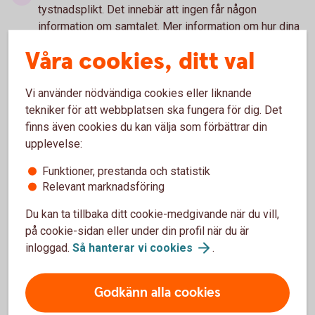
tystnadsplikt. Det innebär att ingen får någon
information om samtalet. Mer information om hur dina
personuppgifter behandlas av Falck Healthcare finns i
Våra cookies, ditt val
integritetspolicyn
(falcksverige.se)
.
Vi använder nödvändiga cookies eller liknande
tekniker för att webbplatsen ska fungera för dig. Det
finns även cookies du kan välja som förbättrar din
upplevelse:
Tjänsten är
Funktioner, prestanda och statistik
kostnadsfri
Relevant marknadsföring
Du kan ta tillbaka ditt cookie-medgivande när du vill,
på cookie-sidan eller under din profil när du är
inloggad.
Så hanterar vi
cookies
.
Godkänn alla cookies