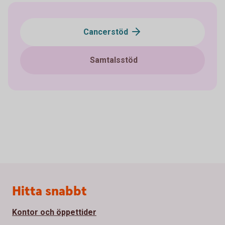
Cancerstöd
Samtalsstöd
Sidfot
Hitta snabbt
Kontor och öppettider