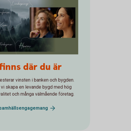
lick över verksamhetsområdet Södra
 finns där du är
götland
vesterar vinsten i banken och bygden.
ll vi skapa en levande bygd med hög
valitet och många välmående företag.
samhällsengagemang