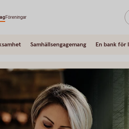
tag
Föreningar
rksamhet
Samhällsengagemang
En bank för l