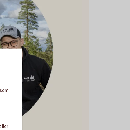
a som
eller