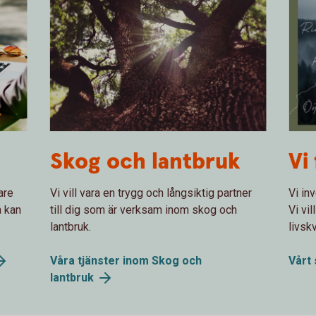
Ek underifrån
Överb
Skog och lantbruk
Vi
Öster
are
Vi vill vara en trygg och långsiktig partner
Vi in
å kan
till dig som är verksam inom skog och
Vi vi
lantbruk.
livsk
Våra tjänster inom Skog och
Vårt
lantbruk