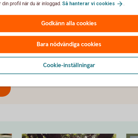
 din profil när du är inloggad.
Så hanterar vi
cookies
.
Godkänn alla cookies
eldsjälar och företag
Bara nödvändiga cookies
s en berättelse. Läs om våra lokala eldsjälar
 rätt stöd från Kinda-Ydre Sparbank hjälper dem
Cookie-inställningar