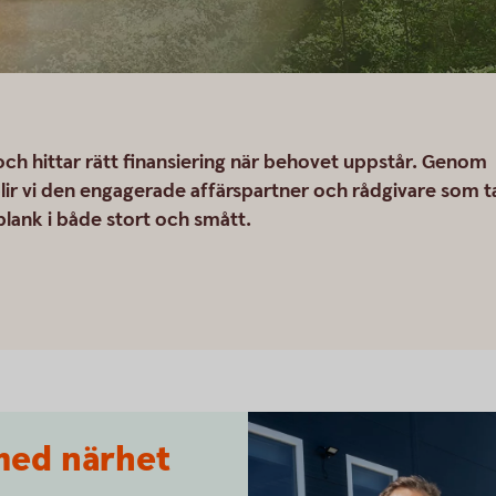
och hittar rätt finansiering när behovet uppstår. Genom
 blir vi den engagerade affärspartner och rådgivare som t
lplank i både stort och smått.
 med närhet