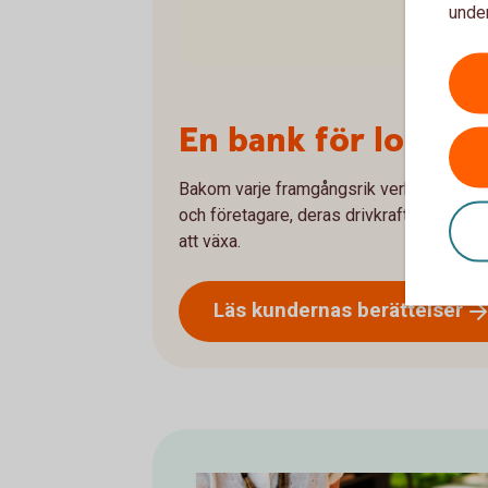
under
En bank för lokala 
Bakom varje framgångsrik verksamhet finn
och företagare, deras drivkrafter och hur
att växa.
Läs kundernas
berättelser