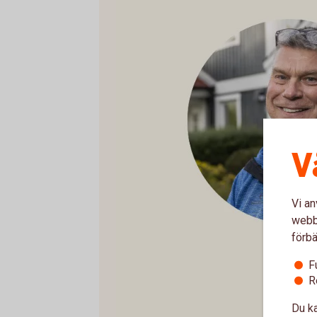
V
Vi an
webbp
förbä
F
R
Du ka