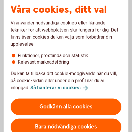
Jag behöver pengarna om 5–10 år – Spara till
Våra cookies, ditt val
handpenning
Vi använder nödvändiga cookies eller liknande
Jag behöver pengarna om mer än 10 år – Spara
tekniker för att webbplatsen ska fungera för dig. Det
till pension eller barn
finns även cookies du kan välja som förbättrar din
upplevelse:
Funktioner, prestanda och statistik
Relevant marknadsföring
Jag behöver pengarna om 1-2 år –
Du kan ta tillbaka ditt cookie-medgivande när du vill,
Spara till buffert
på cookie-sidan eller under din profil när du är
inloggad.
Så hanterar vi
cookies
.
För att klara oplanerade utgifter som ett
tandläkarbesök eller en trasig diskmaskin är det bra
att ha en buffert, gärna två månadslöner efter skatt.
Godkänn alla cookies
Eftersom du kan behöva pengarna snabbt bör du ta
en låg risk när du sparar till buffet. Det smidigaste är
att spara på ett konto.
Bara nödvändiga cookies