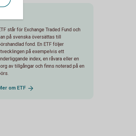
ETF
ETF står för Exchange Traded Fund och
kan på svenska översättas till
börshandlad fond. En ETF följer
utvecklingen på exempelvis ett
underliggande index, en råvara eller en
korg av tillgångar och finns noterad på en
börs.
Mer om
ETF