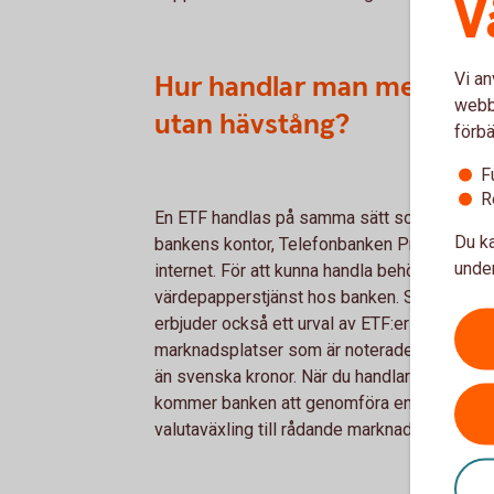
V
Vi an
Hur handlar man med ETF:
webbp
utan hävstång?
förbä
F
R
En ETF handlas på samma sätt som aktier vi
Du ka
bankens kontor, Telefonbanken Privat eller v
under
internet. För att kunna handla behöver du ha 
värdepapperstjänst hos banken. Swedbank
erbjuder också ett urval av ETF:er på utländ
marknadsplatser som är noterade i annan va
än svenska kronor. När du handlar med dess
kommer banken att genomföra en automatis
valutaväxling till rådande marknadspris.