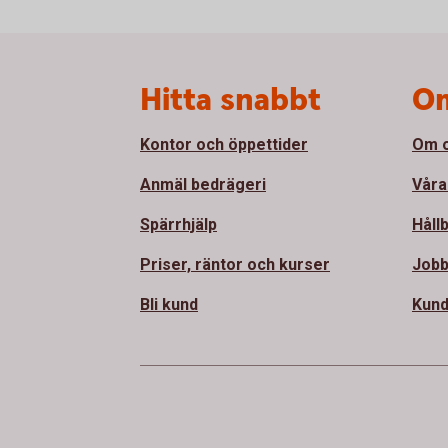
Sidfot
Hitta snabbt
Om
Kontor och öppettider
Om 
Anmäl bedrägeri
Våra
Spärrhjälp
Håll
Priser, räntor och kurser
Jobb
Bli kund
Kund