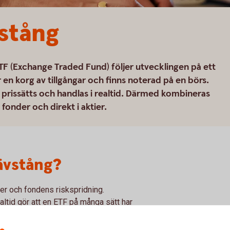
stång
TF (Exchange Traded Fund) följer utvecklingen på ett
 en korg av tillgångar och finns noterad på en börs.
prissätts och handlas i realtid. Därmed kombineras
 fonder och direkt i aktier.
ävstång?
er och fondens riskspridning.
altid gör att en ETF på många sätt har
har en ETF fler egenskaper som generellt