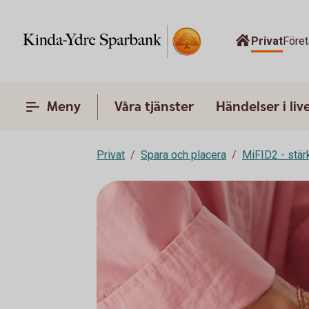
Privat
Före
Meny
Våra tjänster
Händelser i liv
Privat
Spara och placera
MiFID2 - stä