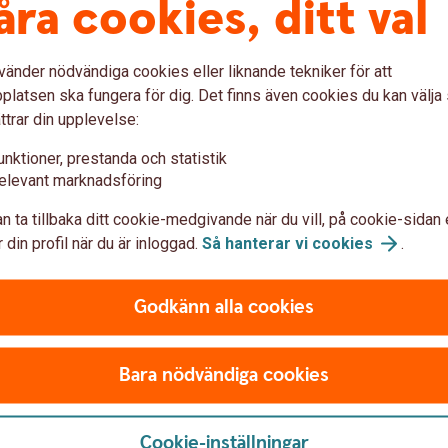
åra cookies, ditt val
vänder nödvändiga cookies eller liknande tekniker för att
er
Vad tar jag för risk?
Va
latsen ska fungera för dig. Det finns även cookies du kan välj
ttrar din upplevelse:
unktioner, prestanda och statistik
Att placera i börshandlade fonder kan innebära
Avka
elevant marknadsföring
både marknadsrisk och valutarisk, precis som
elle
a
för övriga fonder. Marknadsrisk innebär att
Utöv
n ta tillbaka ditt cookie-medgivande när du vill, på cookie-sidan 
ia
fondens värde både kan öka och minska över tid
påve
 din profil när du är inloggad.
Så hanterar vi
cookies
.
en
medan valutarisk uppstår då förvaltare
tas 
investerar i utländska tillgångar eller om fonden
sälj
ska
Godkänn alla cookies
är angiven i en annan valuta. Vissa ETF:er
som 
luta
innehåller motpartsrisk som uppstår vid vissa
a
typer av derivatavtal eller vid aktielån.
k
Bara nödvändiga cookies
Cookie-inställningar