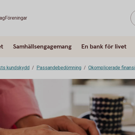
tag
Föreningar
et
Samhällsengagemang
En bank för livet
rkts kundskydd
Passandebedömning
Okomplicerade finansi