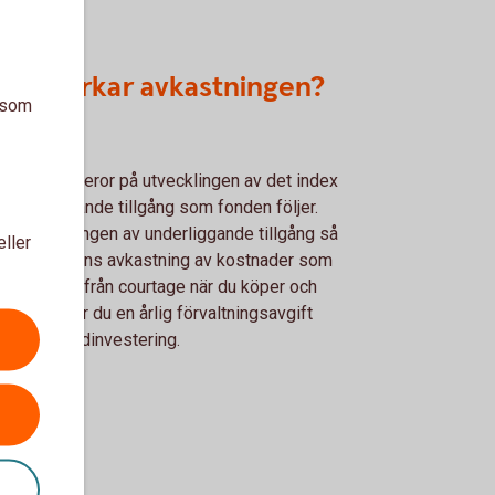
d påverkar avkastningen?
a som
stningen beror på utvecklingen av det index
r underliggande tillgång som fonden följer.
er utvecklingen av underliggande tillgång så
eller
rkas ETF:ens avkastning av kostnader som
ut. Bortsett från courtage när du köper och
er så betalar du en årlig förvaltningsavgift
vid en fondinvestering.