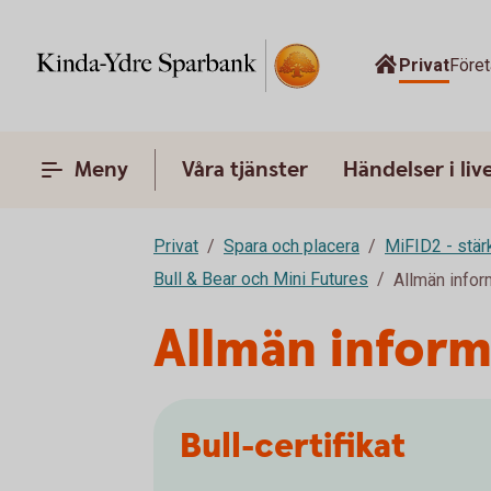
Privat
Före
Meny
Våra tjänster
Händelser i liv
Privat
Spara och placera
MiFID2 - stä
Bull & Bear och Mini Futures
Allmän infor
Allmän inform
Bull-certifikat