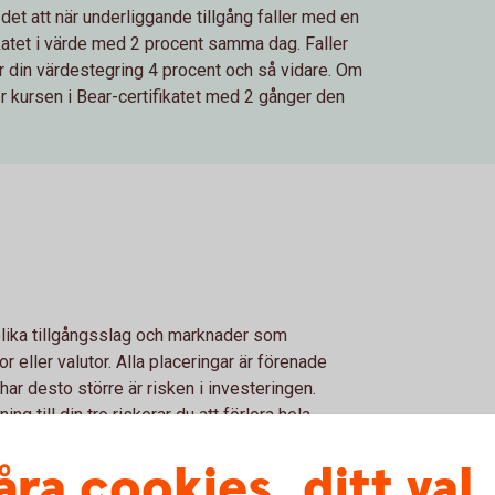
det att när underliggande tillgång faller med en
ikatet i värde med 2 procent samma dag. Faller
ir din värdestegring 4 procent och så vidare. Om
ker kursen i Bear-certifikatet med 2 gånger den
 olika tillgångsslag och marknader som
r eller valutor. Alla placeringar är förenade
ar desto större är risken i investeringen.
g till din tro riskerar du att förlora hela
har vi sammanfattat de viktigaste riskerna med
åra cookies, ditt val