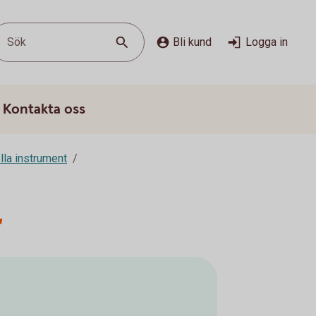
Sök
Bli kund
Logga in
Kontakta oss
lla instrument
r