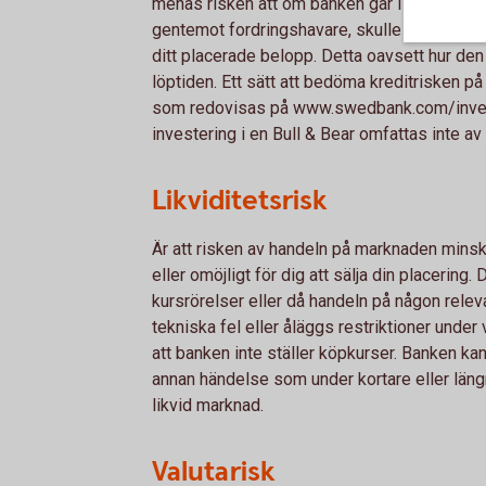
menas risken att om banken går i konkurs och
gentemot fordringshavare, skulle du som place
ditt placerade belopp. Detta oavsett hur de
löptiden. Ett sätt att bedöma kreditrisken p
som redovisas på www.swed­bank.com/invest
investering i en Bull & Bear omfattas inte av
Likviditetsrisk
Är att risken av handeln på marknaden minskar
eller omöjligt för dig att sälja din placering. 
kursrörelser eller då handeln på någon rele
tekniska fel eller åläggs restriktioner under 
att banken inte ställer köpkurser. Banken kan
annan händelse som under kortare eller läng
likvid marknad.
Valutarisk