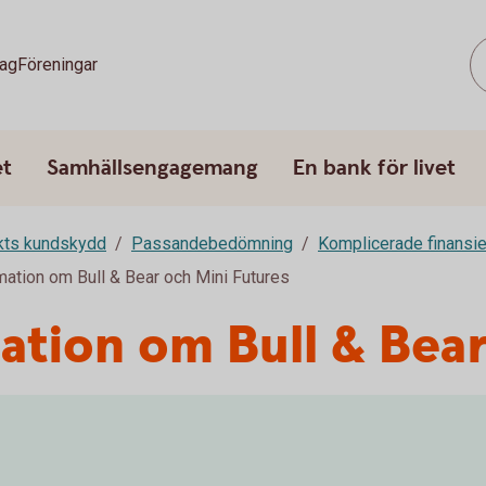
tag
Föreningar
et
Samhällsengagemang
En bank för livet
rkts kundskydd
Passandebedömning
Komplicerade finansie
mation om Bull & Bear och Mini Futures
ation om Bull & Bea