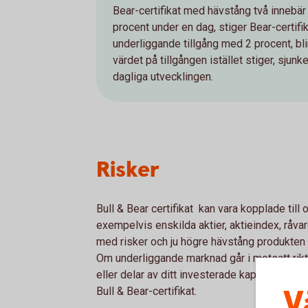
Bear-certifikat med hävstång två innebär 
procent under en dag, stiger Bear-certif
underliggande tillgång med 2 procent, bl
värdet på tillgången istället stiger, sjun
dagliga utvecklingen.
Risker
Bull & Bear certifikat kan vara kopplade till
exempelvis enskilda aktier, aktieindex, råvaro
med risker och ju högre hävstång produkten h
Om underliggande marknad går i motsatt riktnin
eller delar av ditt investerade kapital. Här 
V
Bull & Bear-certifikat.