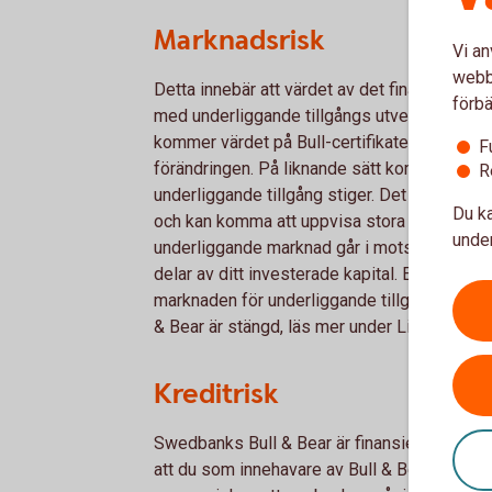
Marknadsrisk
Vi an
webbp
Detta innebär att värdet av det finansiella i
förbä
med underliggande tillgångs utveckling. Skul
kommer värdet på Bull-certifikatet att sjun
F
förändringen. På liknande sätt kommer Bear-ce
R
underliggande tillgång stiger. Det bör poäng
Du ka
och kan komma att uppvisa stora prisrörelse
under
underliggande marknad går i motsatt riktning ti
delar av ditt investerade kapital. En särski
marknaden för underliggande tillgång är öp
& Bear är stängd, läs mer under Likviditetsr
Kreditrisk
Swedbanks Bull & Bear är finansiella instru
att du som innehavare av Bull & Bears har e