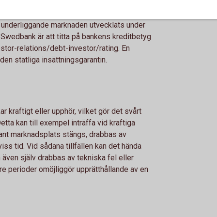
 inte kan fullfölja sina betal­ningsåtaganden
rare riskera att förlora delar av eller hela
n underlig­gande marknaden utvecklats under
å Swedbank är att titta på bankens kreditbetyg
or-relations/debt-investor/rating. En
 den statliga insättningsgarantin.
 kraftigt eller upphör, vilket gör det svårt
Detta kan till exempel inträffa vid kraftiga
vant marknadsplats stängs, drabbas av
viss tid. Vid sådana tillfällen kan det hända
 även själv drabbas av tekniska fel eller
re perioder omöjliggör upprätthållande av en