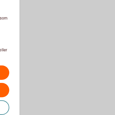
a som
eller