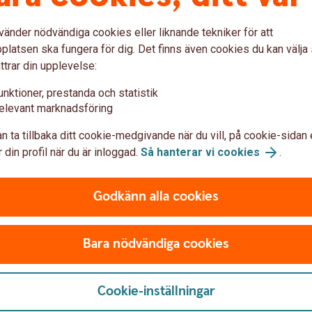
vänder nödvändiga cookies eller liknande tekniker för att
latsen ska fungera för dig. Det finns även cookies du kan välj
nstrumentet bland annat kommer att variera
ttrar din upplevelse:
le underliggande tillgång sjunka i värde
ka med hävstången gånger dagliga
unktioner, prestanda och statistik
rtifikatet att falla i värde om
elevant marknadsföring
teras att Bull & Bear är hävstångsprodukter
n ta tillbaka ditt cookie-medgivande när du vill, på cookie-sidan 
r, såväl positiva som negativa. Om
 din profil när du är inloggad.
Så hanterar vi cookies
.
ll din tro riskerar du att förlora hela eller
ld marknadsrisk uppstår dessutom när
pen för handel men marknadsplatsen för Bull
Godkänn alla cookies
isk nedan.
Bara nödvändiga cookies
­ment emitterade av Swedbank. Det betyder
Cookie-inställningar
n kreditrisk på Swedbank. Med kreditrisk