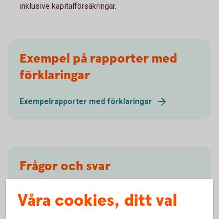
inklusive kapitalförsäkringar.
Exempel på rapporter med
förklaringar
Exempelrapporter med förklaringar
Frågor och svar
Frågor och svar kostnadsrapport
Våra cookies, ditt val