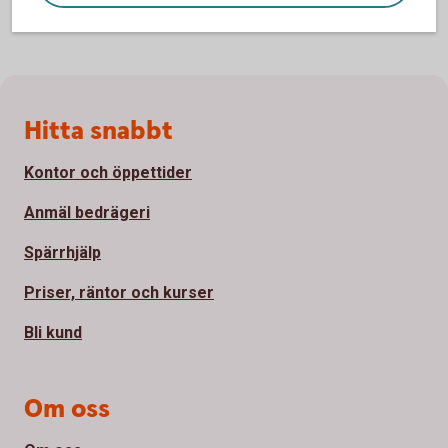
Sidfot
Hitta snabbt
Kontor och öppettider
Anmäl bedrägeri
Spärrhjälp
Priser, räntor och kurser
Bli kund
Om oss