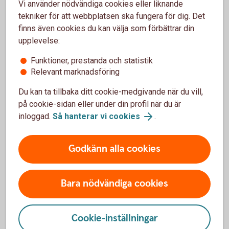
Vi använder nödvändiga cookies eller liknande
tekniker för att webbplatsen ska fungera för dig. Det
finns även cookies du kan välja som förbättrar din
Prislistor
upplevelse:
Funktioner, prestanda och statistik
Spar- och placeringstjänster
Relevant marknadsföring
Pensions- och försäkringstjänster
Du kan ta tillbaka ditt cookie-medgivande när du vill,
på cookie-sidan eller under din profil när du är
inloggad.
Så hanterar vi cookies
.
Kontakta oss
Godkänn alla cookies
Kundservice för privatpersoner
Bara nödvändiga cookies
Cookie-inställningar