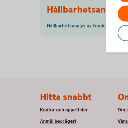
Hållbarhetsanalys 
Hållbarhetsanalys av
fonder
Sidfot
Hitta snabbt
Om
Kontor och öppettider
Om 
Anmäl bedrägeri
Våra