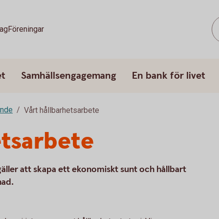
tag
Föreningar
et
Samhällsengagemang
En bank för livet
ande
Vårt hållbarhetsarbete
etsarbete
gäller att skapa ett ekonomiskt sunt och hållbart
nad.