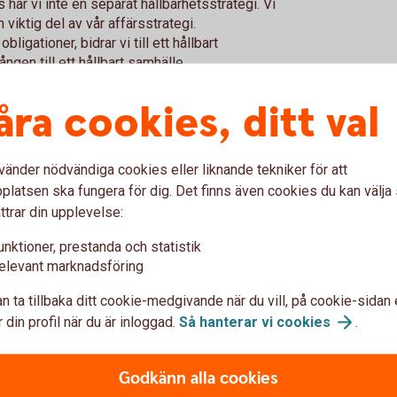
s har vi inte en separat hållbarhetsstrategi. Vi
h viktig del av vår affärsstrategi.
ligationer, bidrar vi till ett hållbart
gen till ett hållbart samhälle.
l en verklig och varaktig förändring för miljön
gsplan för en hållbar ekonomi.
åra cookies, ditt val
vad du, enligt ESG (Environmental, Social,
rhet.
vänder nödvändiga cookies eller liknande tekniker för att
latsen ska fungera för dig. Det finns även cookies du kan välj
ttrar din upplevelse:
Hållbara inv
unktioner, prestanda och statistik
elevant marknadsföring
n ta tillbaka ditt cookie-medgivande när du vill, på cookie-sidan 
e
Hållbart värdeskapande
 din profil när du är inloggad.
Så hanterar vi
cookies
.
Godkänn alla cookies