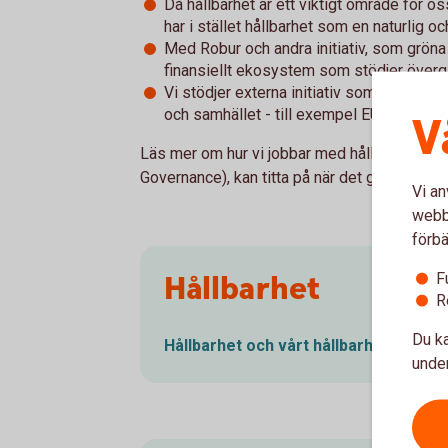
Då hållbarhet är ett viktigt område för os
har i stället hållbarhet som en naturlig oc
Med Robur och andra initiativ, som gröna ob
finansiellt ekosystem som stödjer övergån
Vi stödjer externa initiativ som bidrar til
och samhället - till exempel EU:s handlin
V
Läs mer om hur vi jobbar med hållbarhet och 
Governance), kan titta på när det gäller hållba
Vi an
webbp
förbä
Hållbarhet
F
R
Du ka
Hållbarhet och vårt
hållbarhetsarbet
under