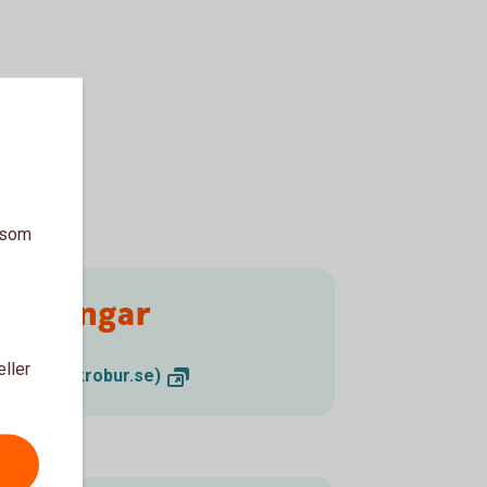
a som
esteringar
eller
(swedbankrobur.se)