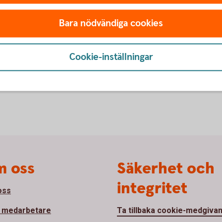
av fonder
ESG visar vä
Bara nödvändiga cookies
Vad betyder
ESG?
Cookie-inställningar
 oss
Säkerhet och
integritet
oss
 medarbetare
Ta tillbaka cookie-medgiva