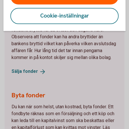
Sälja fonder
Cookie-inställningar
Om du säljer en fond från Swedbank Robur före
fondens bryttid får du oftast den dagens kurs.
Observera att fonder kan ha andra bryttider än
bankens bryttid vilket kan påverka vilken avslutsdag
affären får. Hur lång tid det tar innan pengarna
kommer in på kontot skiljer sig mellan olika bolag.
Sälja
fonder
Byta fonder
Du kan när som helst, utan kostnad, byta fonder. Ett
fondbyte räknas som en försäljning och ett köp och
kan leda till en kapitalvinst som ska beskattas eller
en kapitalförlust som kan kvittas mot vinster. Läs