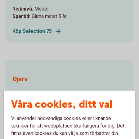
Risknivå:
Medel
Spartid:
Gärna minst 5 år
Köp Selection 75
Djärv
För dig är det avkastning som gäller och du ser inget
Våra cookies, ditt val
problem med att riskera en del av dina sparpengar
för möjligheten att se värdet gå upp.
Vi använder nödvändiga cookies eller liknande
Risknivå:
Medel
tekniker för att webbplatsen ska fungera för dig. Det
Spartid:
Gärna minst 5 år
finns även cookies du kan välja som förbättrar din