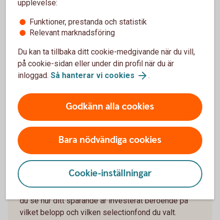
upplevelse:
Köp Selection 100
Funktioner, prestanda och statistik
Relevant marknadsföring
Du kan ta tillbaka ditt cookie-medgivande när du vill,
Diagrammen visar fondernas normala fördelning.
på cookie-sidan eller under din profil när du är
inloggad.
Så hanterar vi cookies
.
Godkänn alla cookies
En selectionfond är det enda du
behöver
Bara nödvändiga cookies
Vad innehåller en selectionfond?
Cookie-inställningar
Selectionfonderna investerar i andra fonder. Här kan
du se hur ditt sparande är investerat beroende på
vilket belopp och vilken selectionfond du valt.