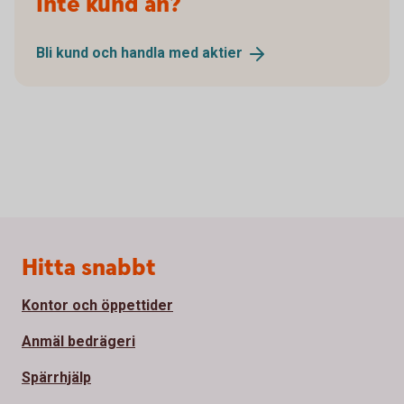
Inte kund än?
Bli kund och handla med
aktier
Sidfot
Hitta snabbt
Kontor och öppettider
Anmäl bedrägeri
Spärrhjälp