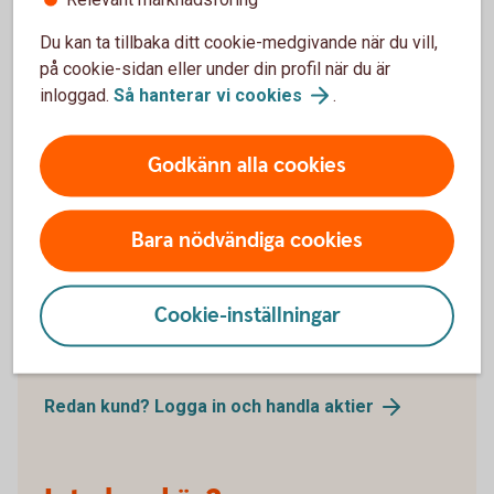
Håll dig uppdaterad - Aktiellt
Du kan ta tillbaka ditt cookie-medgivande när du vill,
på cookie-sidan eller under din profil när du är
Dagliga bolagsanalyser, börskommentarer,
inloggad.
Så hanterar vi
cookies
.
aktierekommendationer, förvaltarkommentarer och
tips runt pension och privatekonomi.
Godkänn alla cookies
Aktiellt
(swedbank-aktiellt.se)
Bara nödvändiga cookies
Cookie-inställningar
Handla aktier som kund
Redan kund? Logga in och handla
aktier