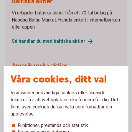
Baltiska aktier
Vi erbjuder baltiska aktier från ett 70-tal bolag på
Nasdaq Baltic Market. Handla enkelt i internetbanken
eller appen.
Så handlar du med baltiska
aktier
Amerikanska aktier
Våra cookies, ditt val
Handla med hundratals amerikanska aktier från New
York Stock Exchange och Nasdaq i internetbanken
och appen.
Vi använder nödvändiga cookies eller liknande
tekniker för att webbplatsen ska fungera för dig. Det
Så handlar du med amerikanska
aktier
finns även cookies du kan välja som förbättrar din
upplevelse:
Funktioner, prestanda och statistik
Relevant marknadsföring