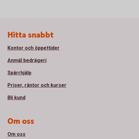
Sidfot
Hitta snabbt
Kontor och öppettider
Anmäl bedrägeri
Spärrhjälp
Priser, räntor och kurser
Bli kund
Om oss
Om oss