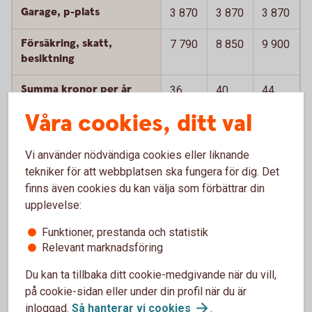
Garage, p-plats
3 870
3 870
3 870
Försäkring, skatt,
7 790
8 850
9 900
besiktning
Summa kronor per år
36
40
44
380
500
130
Våra cookies, ditt val
Summa kronor per
3 030
3 380
3 680
månad
Vi använder nödvändiga cookies eller liknande
tekniker för att webbplatsen ska fungera för dig. Det
Summa kronor per mil
24
27
29
finns även cookies du kan välja som förbättrar din
upplevelse:
Summa kronor per
4 030
4 610
5 280
månad inkl
Funktioner, prestanda och statistik
värdeminskning
Relevant marknadsföring
Summa kronor per mil
Du kan ta tillbaka ditt cookie-medgivande när du vill,
32
37
42
inkl värdeminskning
på cookie-sidan eller under din profil när du är
inloggad.
Så hanterar vi
cookies
.