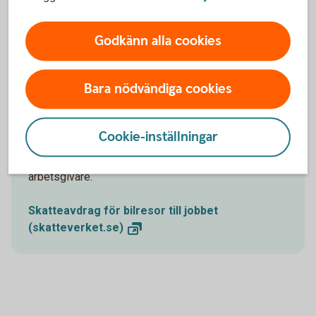
Godkänn alla cookies
Bil till jobbet och bil i jobbet
Bara nödvändiga cookies
Om du åker i egen bil till jobbet och uppfyller
Skatteverkets krav har du rätt till skatteavdrag.
Använder du din egen bil i tjänsten kan du få skattefri
Cookie-inställningar
ersättning från din arbetsgivare. Har du en tjänstebil
får du skatta för den som en förmån från din
arbetsgivare.
Skatteavdrag för bilresor till jobbet
(skatteverket.se)