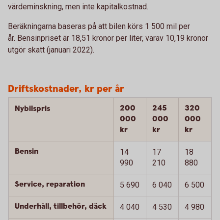
värdeminskning, men inte kapitalkostnad.
Beräkningarna baseras på att bilen körs 1 500 mil per
år. Bensinpriset är 18,51 kronor per liter, varav 10,19 kronor
utgör skatt (januari 2022).
Driftskostnader, kr per år
200
245
320
Nybilspris
000
000
000
kr
kr
kr
Bensin
14
17
18
990
210
880
Service, reparation
5 690
6 040
6 500
Underhåll, tillbehör, däck
4 040
4 530
4 980