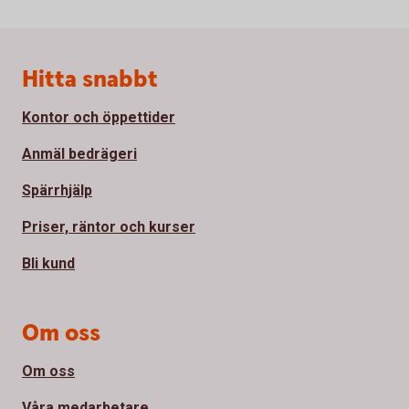
Sidfot
Hitta snabbt
Kontor och öppettider
Anmäl bedrägeri
Spärrhjälp
Priser, räntor och kurser
Bli kund
Om oss
Om oss
Våra medarbetare