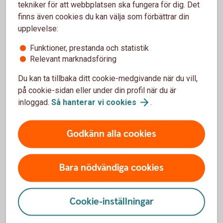
tekniker för att webbplatsen ska fungera för dig. Det
kostnadsfritt
finns även cookies du kan välja som förbättrar din
upplevelse:
Funktioner, prestanda och statistik
Relevant marknadsföring
Vill du hellre välja egna
Du kan ta tillbaka ditt cookie-medgivande när du vill,
på cookie-sidan eller under din profil när du är
fonder?
inloggad.
Så hanterar vi
cookies
.
Vi har ett av marknadens bredaste placeringsutbud
av fonder. Detta gör att du hitta alternativ som
Godkänn alla cookies
passar just dina behov. Självklart kan du när som
helst – kostnadsfritt - byta till andra fonder. Du kan
även se hur mycket din arbetsgivare har betalat in,
Bara nödvändiga cookies
utvecklingen på ditt sparande och ändra
köpfördelningen för framtida insättningar.
Cookie-inställningar
Internetbanken eller vår app