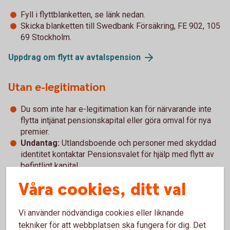
Fyll i flyttblanketten, se länk nedan.
Skicka blanketten till Swedbank Försäkring, FE 902, 105
69 Stockholm.
Uppdrag om flytt av avtalspension
Utan e-legitimation
Du som inte har e-legitimation kan för närvarande inte
flytta intjänat pensionskapital eller göra omval för nya
premier.
Undantag:
Utlandsboende och personer med skyddad
identitet kontaktar Pensionsvalet för hjälp med flytt av
befintligt kapital.
Våra cookies, ditt val
Kinda-Ydre Sparbanks erbjudande
Vi använder nödvändiga cookies eller liknande
Swedbanks entrélösning inom PA 16 (pdf)
tekniker för att webbplatsen ska fungera för dig. Det