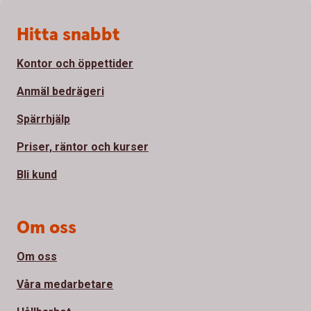
Sidfot
Hitta snabbt
Kontor och öppettider
Anmäl bedrägeri
Spärrhjälp
Priser, räntor och kurser
Bli kund
Om oss
Om oss
Våra medarbetare