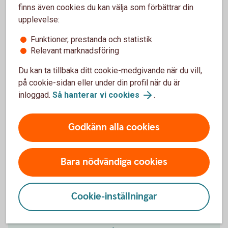
finns även cookies du kan välja som förbättrar din
upplevelse:
Funktioner, prestanda och statistik
Relevant marknadsföring
Få hjälp med
Du kan ta tillbaka ditt cookie-medgivande när du vill,
flytt av pension
på cookie-sidan eller under din profil när du är
inloggad.
Så hanterar vi cookies
.
Godkänn alla cookies
Hjälp att flytta tjänstepension
Bara nödvändiga cookies
Vill du samla din pension hos oss och få en bättre
överblick? Vi kan inte flytta din tjänstepension åt dig,
men hjälper gärna till med det. Välkommen att
Cookie-inställningar
kontakta oss på telefon eller besöka ett bankkontor.