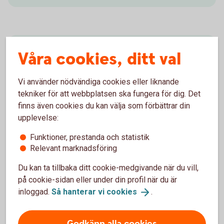
Få pengar att växa
Våra cookies, ditt val
Genom att spara regelbundet, vara långsiktig och ta
Vi använder nödvändiga cookies eller liknande
hänsyn till avgifter kan även ett blygsamt men
tekniker för att webbplatsen ska fungera för dig. Det
regelbundet sparande med tiden växa till ett
finns även cookies du kan välja som förbättrar din
betydande belopp.
upplevelse:
Så får du pengar att växa - läs vår rapport
Funktioner, prestanda och statistik
(pdf)
Relevant marknadsföring
Du kan ta tillbaka ditt cookie-medgivande när du vill,
på cookie-sidan eller under din profil när du är
inloggad.
Så hanterar vi
cookies
.
Finns det andra sätt att trygga
Godkänn alla cookies