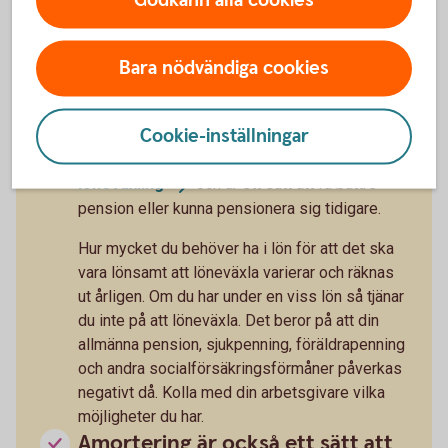
sin pension? Arturo tipsar
Bara nödvändiga cookies
Löneväxling - ett sätt att öka
pensionen
Cookie-inställningar
Du som anställd kan få en del av din lön
omvandlad till pension. Det kallas
löneväxling
och är ett sätt att få bättre
pension eller kunna pensionera sig tidigare.
Hur mycket du behöver ha i lön för att det ska
vara lönsamt att löneväxla varierar och räknas
ut årligen. Om du har under en viss lön så tjänar
du inte på att löneväxla. Det beror på att din
allmänna pension, sjukpenning, föräldrapenning
och andra socialförsäkringsförmåner påverkas
negativt då. Kolla med din arbetsgivare vilka
möjligheter du har.
Amortering är också ett sätt att