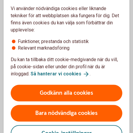
Tips!
Vi använder nödvändiga cookies eller liknande
tekniker för att webbplatsen ska fungera för dig. Det
finns även cookies du kan välja som förbättrar din
upplevelse:
Funktioner, prestanda och statistik
Relevant marknadsföring
Du kan ta tillbaka ditt cookie-medgivande när du vill,
på cookie-sidan eller under din profil när du är
inloggad.
Så hanterar vi
cookies
.
Vill du börja använda kortet innan du
fått det?
Godkänn alla cookies
Om du vill använda ditt nya bankkort Mastercard
innan du fått det hemskickat, kan du lägga till det i en
Bara nödvändiga cookies
digital plånbok (Wallet), till exempel Apple Pay,
Samsung Pay och Swedbank Plånbok. Du kan enkelt
ansluta ditt kort till en Wallet direkt efter beställning.