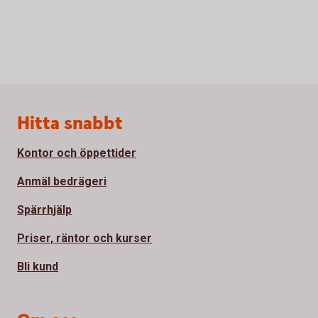
Sidfot
Hitta snabbt
Kontor och öppettider
Anmäl bedrägeri
Spärrhjälp
Priser, räntor och kurser
Bli kund