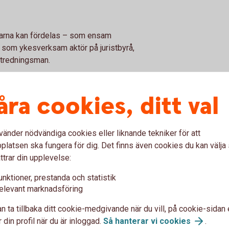
ngarna kan fördelas – som ensam
 som ykesverksam aktör på juristbyrå,
utredningsman.
åra cookies, ditt val
Flera
dödsbodelägare
vänder nödvändiga cookies eller liknande tekniker för att
latsen ska fungera för dig. Det finns även cookies du kan välj
 än?
ttrar din upplevelse:
unktioner, prestanda och statistik
band med dödsfallet:
elevant marknadsföring
n ta tillbaka ditt cookie-medgivande när du vill, på cookie-sidan 
 din profil när du är inloggad.
Så hanterar vi
cookies
.