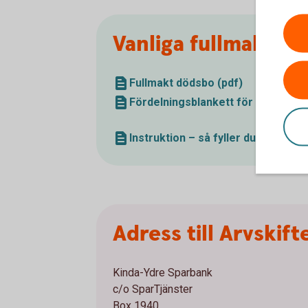
Vanliga fullmakter 
Fullmakt dödsbo (pdf)
Fördelningsblankett för utbetalnin
Instruktion – så fyller du i fördel
Adress till Arvskif
Kinda-Ydre Sparbank
c/o SparTjänster
Box 1940