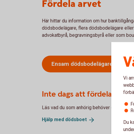
Fördela arvet
Här hittar du information om hur banktillgå
dödsbodelägare, flera dödsbodelägare eller
advokatbyrå, begravningsbyrå eller som bo
V
Ensam
dödsbodelägare
Vi an
webbp
Inte dags att fördela arvet
förbä
F
Läs vad du som anhörig behöver göra i sam
R
Hjälp med
dödsboet
Du ka
under