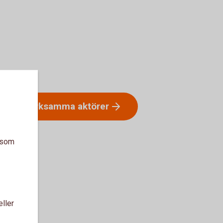
Yrkesverksamma
aktörer
a som
eller