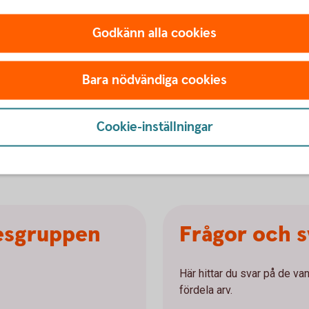
Godkänn alla cookies
och blanketter
Bara nödvändiga cookies
g av arv (pdf)
Cookie-inställningar
ningsblanketten (pdf)
tesgruppen
Frågor och s
Här hittar du svar på de va
fördela arv.