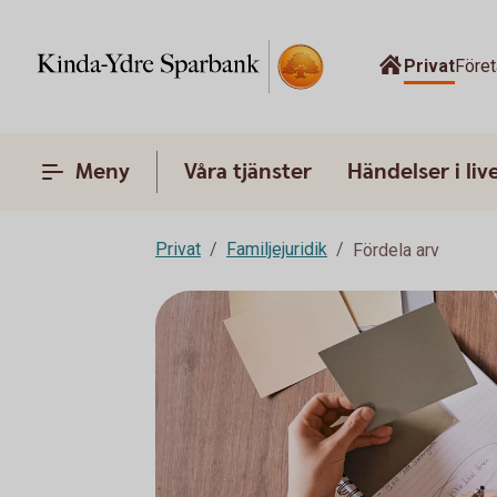
Privat
Före
Meny
Våra tjänster
Händelser i liv
Privat
Familjejuridik
Fördela arv