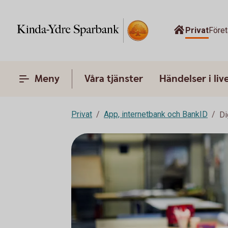
Privat
Före
Meny
Våra tjänster
Händelser i liv
Privat
App, internetbank och BankID
Di