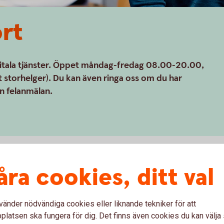
ort
igitala tjänster. Öppet måndag-fredag 08.00-20.00,
storhelger). Du kan även ringa oss om du har
en felanmälan.
åra cookies, ditt val
Webbläsare
vänder nödvändiga cookies eller liknande tekniker för att
ID-support på 010-49 49
Här hittar du information 
latsen ska fungera för dig. Det finns även cookies du kan välj
och vilka inställningar du 