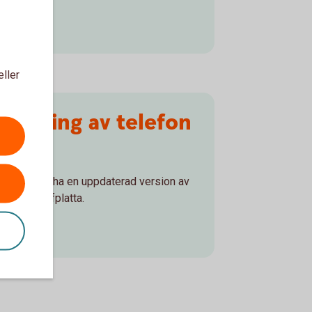
eller
atering av telefon
ta
behöver du ha en uppdaterad version av
l eller surfplatta.
em