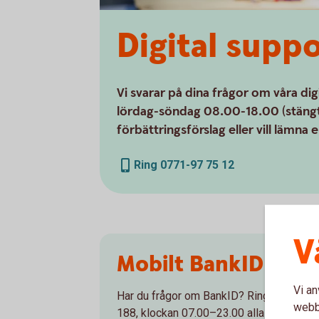
Digital supp
Vi svarar på dina frågor om våra d
lördag-söndag 08.00-18.00 (stängt 
förbättringsförslag eller vill lämna 
Ring 0771-97 75 12
V
Mobilt BankID
Vi an
Har du frågor om BankID? Ring vår Bank
webbp
188, klockan 07.00–23.00 alla dagar.