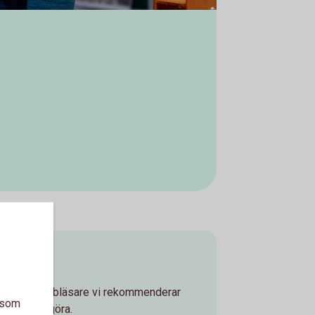
om vilka webbläsare vi rekommenderar
a som
kan behöva göra.