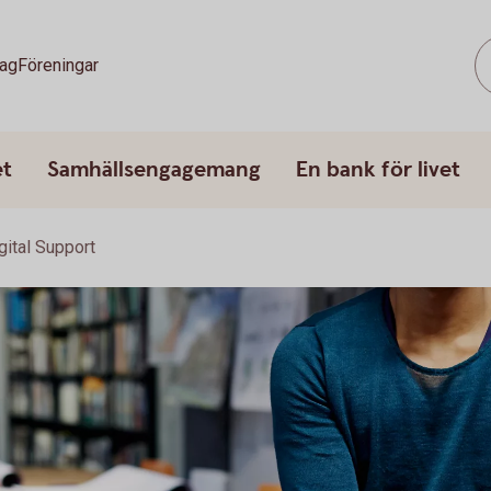
tag
Föreningar
et
Samhällsengagemang
En bank för livet
gital Support