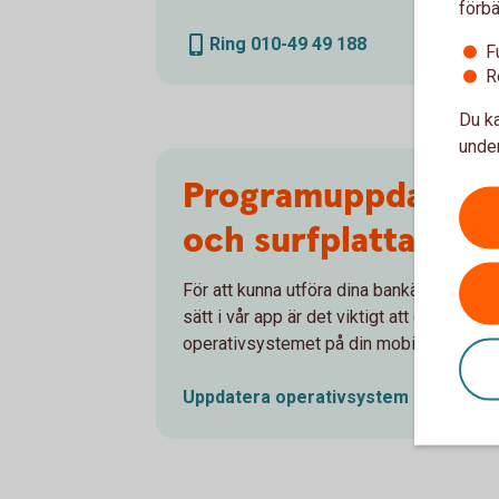
förbä
Ring 010-49 49 188
F
R
Du ka
under
Programuppdaterin
och surfplatta
För att kunna utföra dina bankärenden på 
sätt i vår app är det viktigt att du har en
operativsystemet på din mobil eller surfp
Uppdatera operativsystem på mobila