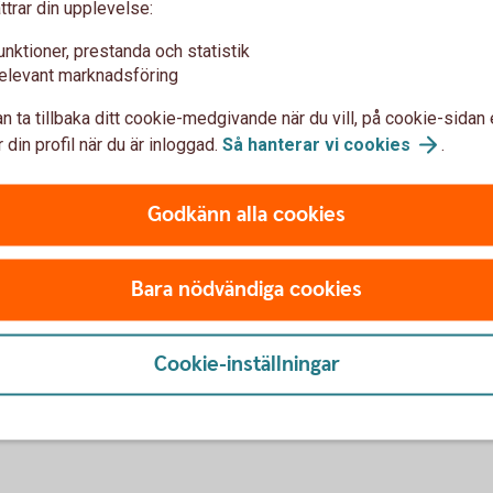
ttrar din upplevelse:
Webbläsare
unktioner, prestanda och statistik
elevant marknadsföring
n ta tillbaka ditt cookie-medgivande när du vill, på cookie-sidan 
 din profil när du är inloggad.
Så hanterar vi
cookies
.
g av telefon
Programuppd
Godkänn alla cookies
och surfplat
ett effektivt och säkert
För att appen ska fungera 
Bara nödvändiga cookies
 uppdaterad version av
operativsystemet i din mobi
latta.
Cookie-inställningar
Uppdatera
operativsyst
enheter