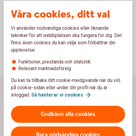
Allmänna villkor internetbanken för privatpersoner
Våra cookies, ditt val
(pdf)
Särskilda villkor internetbanken för företag (pdf)
Vi använder nödvändiga cookies eller liknande
tekniker för att webbplatsen ska fungera för dig. Det
finns även cookies du kan välja som förbättrar din
upplevelse:
Funktioner, prestanda och statistik
Relevant marknadsföring
Du kan ta tillbaka ditt cookie-medgivande när du vill,
Sidfot
på cookie-sidan eller under din profil när du är
Hitta snabbt
inloggad.
Så hanterar vi
cookies
.
Kontor och öppettider
Godkänn alla cookies
Anmäl bedrägeri
Spärrhjälp
Bara nödvändiga cookies