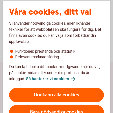
Allmänna villkor internetbanken för privatpersoner
Våra cookies, ditt val
(pdf)
Särskilda villkor internetbanken för företag (pdf)
Vi använder nödvändiga cookies eller liknande
tekniker för att webbplatsen ska fungera för dig. Det
finns även cookies du kan välja som förbättrar din
upplevelse:
Funktioner, prestanda och statistik
Relevant marknadsföring
Du kan ta tillbaka ditt cookie-medgivande när du vill,
Sidfot
på cookie-sidan eller under din profil när du är
Hitta snabbt
inloggad.
Så hanterar vi
cookies
.
Kontor och öppettider
Godkänn alla cookies
Anmäl bedrägeri
Spärrhjälp
Bara nödvändiga cookies