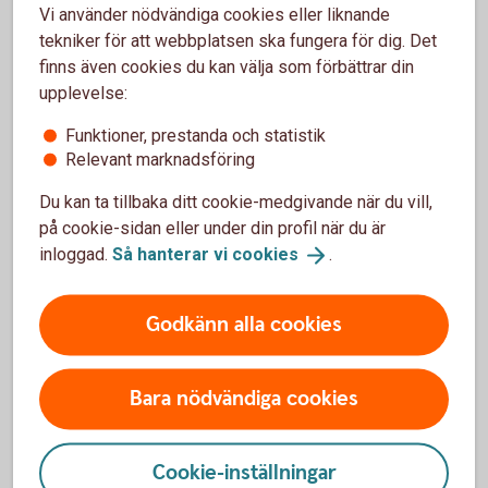
Vi använder nödvändiga cookies eller liknande
tekniker för att webbplatsen ska fungera för dig. Det
Låna till handpenningen
finns även cookies du kan välja som förbättrar din
upplevelse:
Handpenningslånet finns för dig som med kort
varsel ska betala handpenning för din blivande
Funktioner, prestanda och statistik
bostad.
Relevant marknadsföring
Du kan ta tillbaka ditt cookie-medgivande när du vill,
Handpenningslån
på cookie-sidan eller under din profil när du är
inloggad.
Så hanterar vi
cookies
.
Godkänn alla cookies
Låna till bostad
Bara nödvändiga cookies
Räkna på bolån
Cookie-inställningar
Skaffa lånelöfte