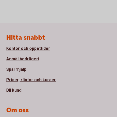
Sidfot
Hitta snabbt
Kontor och öppettider
Anmäl bedrägeri
Spärrhjälp
Priser, räntor och kurser
Bli kund
Om oss