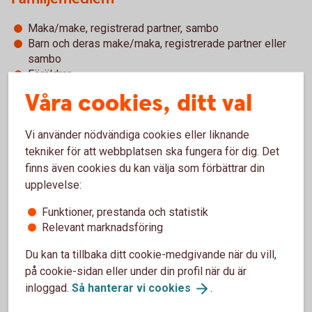
Maka/make, registrerad partner, sambo
Barn och deras make/maka, registrerade partner eller
sambo
Föräldrar
Våra cookies, ditt val
Känd medarbetare
Vi använder nödvändiga cookies eller liknande
Person som gemensamt med en person i politiskt
tekniker för att webbplatsen ska fungera för dig. Det
utsatt ställning äger eller på annat sätt har
finns även cookies du kan välja som förbättrar din
bestämmande inflytande över ett företag.
upplevelse:
Person som på annat sätt har eller har haft nära
förbindelse med en person i politiskt utsatt ställning.
Funktioner, prestanda och statistik
Det behöver inte vara fråga om en affärsförbindelse.
Relevant marknadsföring
Person som ensam äger eller utövar inflytande över ett
företag som egentligen har bildats till förmån för en
Du kan ta tillbaka ditt cookie-medgivande när du vill,
person i politiskt utsatt ställning.
på cookie-sidan eller under din profil när du är
inloggad.
Så hanterar vi
cookies
.
Företag