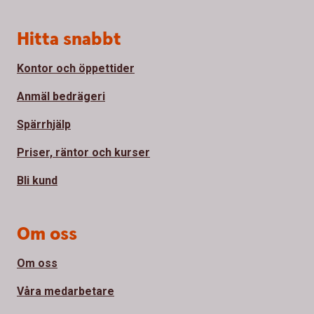
Sidfot
Hitta snabbt
Kontor och öppettider
Anmäl bedrägeri
Spärrhjälp
Priser, räntor och kurser
Bli kund
Om oss
Om oss
Våra medarbetare