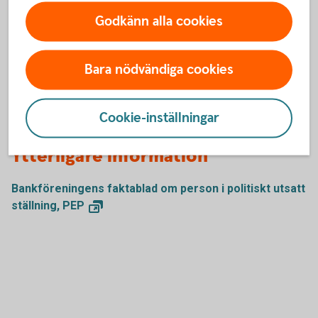
Godkänn alla cookies
Om kunden är ett företag måste banken kontrollera vem
som direkt eller indirekt, själv eller tillsammans med
närstående, utövar den yttersta kontrollen över företaget
Bara nödvändiga cookies
och om denna person har en politiskt utsatt ställning, eller
har en familjemedlem eller känd medarbetare i sådan
ställning.
Cookie-inställningar
Ytterligare information
Bankföreningens faktablad om person i politiskt utsatt
ställning,
PEP