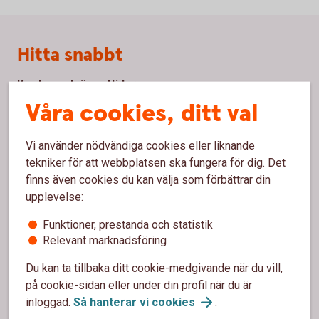
Sidfot
Hitta snabbt
Kontor och öppettider
Våra cookies, ditt val
Anmäl bedrägeri
Spärrhjälp
Vi använder nödvändiga cookies eller liknande
tekniker för att webbplatsen ska fungera för dig. Det
Priser, räntor och kurser
finns även cookies du kan välja som förbättrar din
upplevelse:
Bli kund
Funktioner, prestanda och statistik
Relevant marknadsföring
Om oss
Du kan ta tillbaka ditt cookie-medgivande när du vill,
Om oss
på cookie-sidan eller under din profil när du är
inloggad.
Så hanterar vi
cookies
.
Våra medarbetare