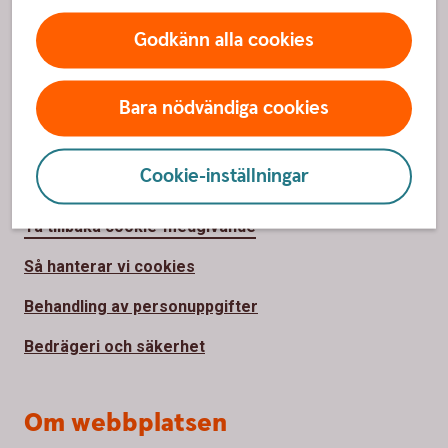
Hållbarhet
Godkänn alla cookies
Jobba hos oss
Bara nödvändiga cookies
Kundtidningen "Där du finns"
Cookie-inställningar
Säkerhet och integritet
Ta tillbaka cookie-medgivande
Så hanterar vi cookies
Behandling av personuppgifter
Bedrägeri och säkerhet
Om webbplatsen