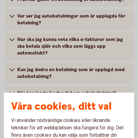
Var ser jag autobetalningar som är upplagda för
betalning?
Hur ska jag kunna veta vilka e-fakturor som jag
ska betala själv och vilka som läggs upp
automatiskt?
Kan jag ändra en betalning som är upplagd med
autobetalning?
När kan jag ta bort avtal om autobetalning?
Våra cookies, ditt val
Vad gör jag med en inkommen e-faktura med
autobetalning som har noll-belopp?
Vi använder nödvändiga cookies eller liknande
tekniker för att webbplatsen ska fungera för dig. Det
Var kan jag se de e-fakturor som betalas med
finns även cookies du kan välja som förbättrar din