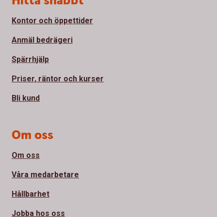
Hitta snabbt
Kontor och öppettider
Anmäl bedrägeri
Spärrhjälp
Priser, räntor och kurser
Bli kund
Om oss
Om oss
Våra medarbetare
Hållbarhet
Jobba hos oss