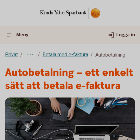
Meny
Logga in
Privat
Betala med e-faktura
Autobetalning
Autobetalning – ett enkelt
sätt att betala e-faktura