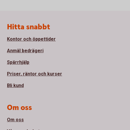
Sidfot
Hitta snabbt
Kontor och öppettider
Anmäl bedrägeri
Spärrhjälp
Priser, räntor och kurser
Bli kund
Om oss
Om oss