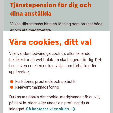
Tjänstepension för dig och
dina anställda
Vi kan tillsammans hitta en lösning som passar både
er och era medarbetare.
Våra cookies, ditt val
Prata tjänstepension med
oss
Vi använder nödvändiga cookies eller liknande
tekniker för att webbplatsen ska fungera för dig. Det
finns även cookies du kan välja som förbättrar din
upplevelse:
Extrainsättning
Funktioner, prestanda och statistik
tjänstepension
Relevant marknadsföring
Vi kan hjälpa dig att göra en extrainsättning till din
Du kan ta tillbaka ditt cookie-medgivande när du vill,
pension.
på cookie-sidan eller under din profil när du är
inloggad.
Så hanterar vi
cookies
.