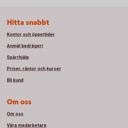
Sidfot
Hitta snabbt
Kontor och öppettider
Anmäl bedrägeri
Spärrhjälp
Priser, räntor och kurser
Bli kund
Om oss
Om oss
Våra medarbetare