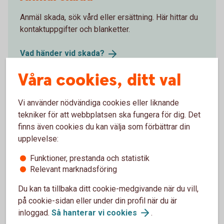
Anmäl skada, sök vård eller ersättning. Här hittar du
kontaktuppgifter och blanketter.
Vad händer vid
skada?
Våra cookies, ditt val
Vi använder nödvändiga cookies eller liknande
Försäkringsgivare
tekniker för att webbplatsen ska fungera för dig. Det
finns även cookies du kan välja som förbättrar din
Swedbank Försäkring
AB
upplevelse:
Funktioner, prestanda och statistik
Relevant marknadsföring
Välj innehåll i pensionsplanen
Du kan ta tillbaka ditt cookie-medgivande när du vill,
på cookie-sidan eller under din profil när du är
inloggad.
Så hanterar vi
cookies
.
Pensionssparande