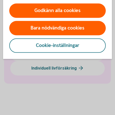
Godkänn alla cookies
Sjukförsäkring företag
Olycksfallsförsäkring
Bara nödvändiga cookies
Tjänstegrupplivförsäkring TGL
Cookie-inställningar
Vårdförsäkring företag
Individuell livförsäkring