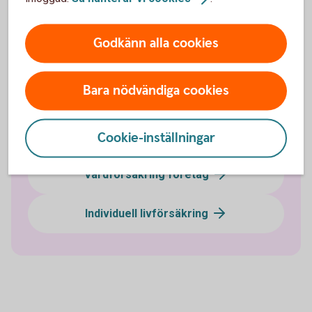
Pensionssparande
Godkänn alla cookies
Sjukförsäkring företag
Bara nödvändiga cookies
Olycksfallsförsäkring
Tjänstegrupplivförsäkring TGL
Cookie-inställningar
Vårdförsäkring företag
Individuell livförsäkring