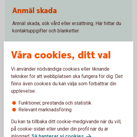
Anmäl skada
Anmäl skada, sök vård eller ersättning. Här hittar du
kontaktuppgifter och blanketter.
Vad händer vid
skada?
Våra cookies, ditt val
Vi använder nödvändiga cookies eller liknande
tekniker för att webbplatsen ska fungera för dig. Det
Försäkringsgivare
finns även cookies du kan välja som förbättrar din
upplevelse:
Tre Kronor Försäkring AB
Funktioner, prestanda och statistik
Relevant marknadsföring
Du kan ta tillbaka ditt cookie-medgivande när du vill,
Välj innehåll i pensionsplanen
på cookie-sidan eller under din profil när du är
inloggad.
Så hanterar vi
cookies
.