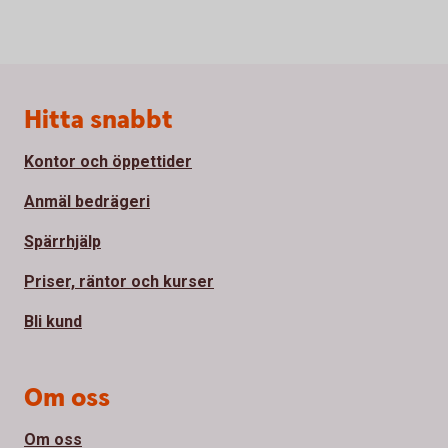
Sidfot
Hitta snabbt
Kontor och öppettider
Anmäl bedrägeri
Spärrhjälp
Priser, räntor och kurser
Bli kund
Om oss
Om oss