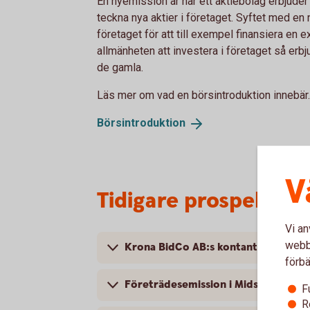
En nyemission är när ett aktiebolag erbjuder 
teckna nya aktier i företaget. Syftet med en 
företaget för att till exempel finansiera en 
allmänheten att investera i företaget så erbju
de gamla.
Läs mer om vad en börsintroduktion innebär.
Börsintroduktion
V
Tidigare prospekt o
Vi an
webbp
Krona BidCo AB:s kontanta budpliktsb
förbä
Företrädesemission i Midsummer AB
F
R