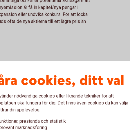
befintliga och/eller potentiella aktieägare att
nyemission är få in kapitel/nya pengar i
expansion eller undvika konkurs. För att locka
ds ofta de nya aktierna till ett lägre pris än
åra cookies, ditt val
ch erbjudanden
vänder nödvändiga cookies eller liknande tekniker för att
latsen ska fungera för dig. Det finns även cookies du kan välj
ud till aktieägarna i Krona Public Real Estate
ttrar din upplevelse:
 (publ)
unktioner, prestanda och statistik
elevant marknadsföring