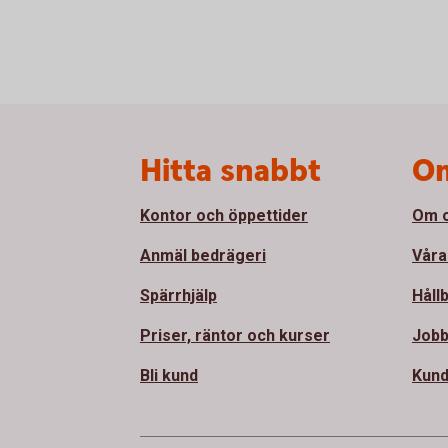
Sidfot
Hitta snabbt
Om
Kontor och öppettider
Om 
Anmäl bedrägeri
Våra
Spärrhjälp
Håll
Priser, räntor och kurser
Jobb
Bli kund
Kund