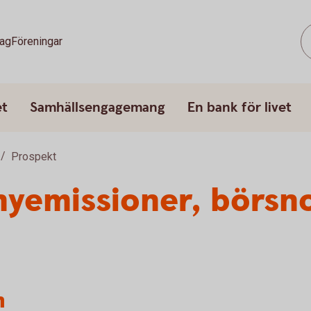
tag
Föreningar
et
Samhällsengagemang
En bank för livet
Prospekt
nyemissioner, börsn
n