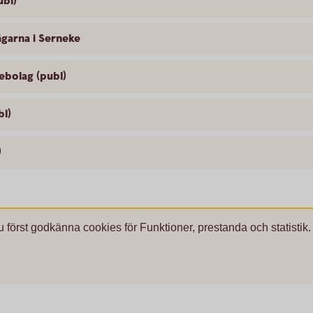
ubl)
ägarna i Serneke
ebolag (publ)
bl)
)
u först godkänna cookies för Funktioner, prestanda och statistik.