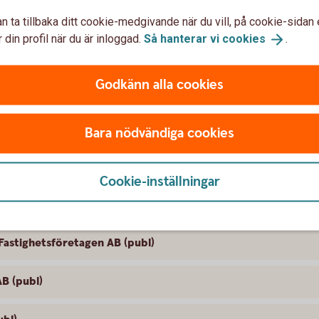
pköpserbjudande till aktieägarna i Arise
n ta tillbaka ditt cookie-medgivande när du vill, på cookie-sidan 
 din profil när du är inloggad.
Så hanterar vi
cookies
.
ande till aktieägarna i Backaheden
Godkänn alla cookies
y Group AB (publ)
e AB (publ)
Bara nödvändiga cookies
 SBB i samband med noteringen av Sveafastigheter
Cookie-inställningar
B (publ)
Fastighetsföretagen AB (publ)
B (publ)