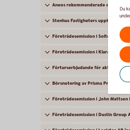
Aneos rekommenderade offentliga up
Du ka
under
Stenhus Fastigheters uppköpserbjud
Företrädesemission i Soltech Energ
Företrädesemission i KlaraBo Sverig
Förturserbjudande för aktieägare i
Börsnotering av Prisma Properties A
Företrädesemission i John Mattson 
Företrädesemission i Dustin Group A