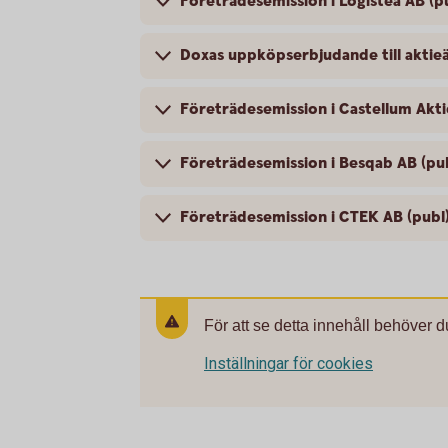
Företrädesemission i Logistea AB (p
Doxas uppköpserbjudande till aktie
Företrädesemission i Castellum Akti
Företrädesemission i Besqab AB (pu
Företrädesemission i CTEK AB (publ
För att se detta innehåll behöver d
Inställningar för cookies