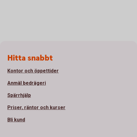
Sidfot
Hitta snabbt
Kontor och öppettider
Anmäl bedrägeri
Spärrhjälp
Priser, räntor och kurser
Bli kund