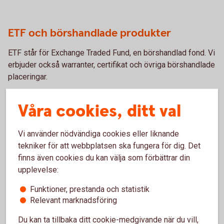
ETF och börshandlade produkter
ETF står för Exchange Traded Fund, en börshandlad fond. Vi
erbjuder också warranter, certifikat och övriga börshandlade
placeringar.
ETF och börshandlade
produkter
Våra cookies, ditt val
Vi använder nödvändiga cookies eller liknande
Ränteplaceringar
tekniker för att webbplatsen ska fungera för dig. Det
finns även cookies du kan välja som förbättrar din
Ränteplaceringar passar dig som vill placera med låg risk.
upplevelse:
Ränteplaceringar
Funktioner, prestanda och statistik
Relevant marknadsföring
Du kan ta tillbaka ditt cookie-medgivande när du vill,