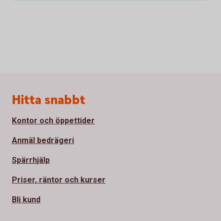
Sidfot
Hitta snabbt
Kontor och öppettider
Anmäl bedrägeri
Spärrhjälp
Priser, räntor och kurser
Bli kund