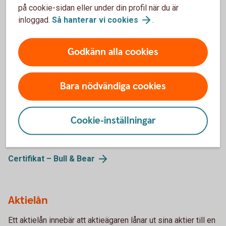
Warranter
på cookie-sidan eller under din profil när du är
inloggad.
Så hanterar vi
cookies
.
Med warranter tar du del av aktiers värdeförändring utan att
köpa själva aktien.
Godkänn alla cookies
Warranter
Bara nödvändiga cookies
Certifikat – Bull & Bear
Cookie-inställningar
Passar dig som är aktiv och villig att ta risk för att ha en
möjlighet att öka avkastningen i din placering.
Certifikat – Bull &
Bear
Aktielån
Ett aktielån innebär att aktieägaren lånar ut sina aktier till en