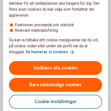
Ansök
tekniker för att webbplatsen ska fungera för dig. Det
online
finns även cookies du kan välja som förbättrar din
upplevelse:
Funktioner, prestanda och statistik
Relevant marknadsföring
Skaffa byggnadskreditiv
Du kan ta tillbaka ditt cookie-medgivande när du vill,
på cookie-sidan eller under din profil när du är
Nu kan du som företagare påbörja en ansökan om lån
inloggad.
Så hanterar vi
cookies
.
i din internetbank eller app.
Godkänn alla cookies
Ansök om
byggnadskreditiv
Bara nödvändiga cookies
Cookie-inställningar