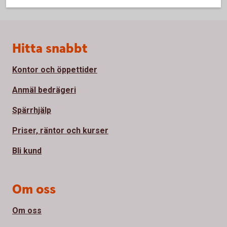
Sidfot
Hitta snabbt
Kontor och öppettider
Anmäl bedrägeri
Spärrhjälp
Priser, räntor och kurser
Bli kund
Om oss
Om oss