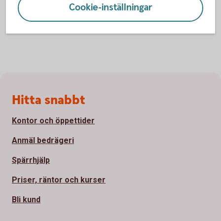
Cookie-inställningar
Sidfot
Hitta snabbt
Kontor och öppettider
Anmäl bedrägeri
Spärrhjälp
Priser, räntor och kurser
Bli kund