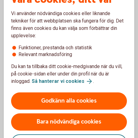
Så här fungerar BankID på kort och BankID på fil
Vi använder nödvändiga cookies eller liknande
tekniker för att webbplatsen ska fungera för dig. Det
Pris
finns även cookies du kan välja som förbättrar din
upplevelse:
Spärra BankID
Funktioner, prestanda och statistik
Relevant marknadsföring
Säkerhet på internet
Du kan ta tillbaka ditt cookie-medgivande när du vill,
på cookie-sidan eller under din profil när du är
inloggad.
Så hanterar vi cookies
.
Mobilt BankID
Godkänn alla cookies
Med Mobilt BankID får du tillgång till alla tjänster i
appen och internetbanken.
Bara nödvändiga cookies
Mobilt BankID