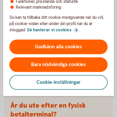
Hur många anslutna enheter kan jag ha i Pay
Funktioner, prestanda och statistik
SoftPOS?
Relevant marknadsföring
Du kan ta tillbaka ditt cookie-medgivande när du vill,
Måste enheten vara kopplad till min kassa eller
på cookie-sidan eller under din profil när du är
kan den fungera fristående?
inloggad.
Så hanterar vi
cookies
.
För vilken typ av företag passar Pay SoftPOS?
Godkänn alla cookies
Vilka mobiler och surfplattor funkar med
SoftPOS?
Bara nödvändiga cookies
Vad är kortinlösen?
Cookie-inställningar
Är du ute efter en fysisk
betalterminal?