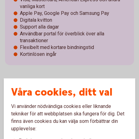
vanliga kort
Apple Pay, Google Pay och Samsung Pay
Digitala kvitton
Support alla dagar
Användbar portal för överblick över alla
transaktioner
Flexibelt med kortare bindningstid
Kortinlösen ingår
Våra cookies, ditt val
Pay Trend – pris och villkor
Vad är en SoftPos-terminal?
Vi använder nödvändiga cookies eller liknande
tekniker för att webbplatsen ska fungera för dig. Det
finns även cookies du kan välja som förbättrar din
Vad är fördelarna med att ta betalt i mobilen?
upplevelse: