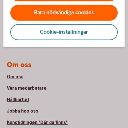
Anmäl bedrägeri
Bara nödvändiga cookies
Spärrhjälp
Cookie-inställningar
Priser, räntor och kurser
Bli kund
Om oss
Om oss
Våra medarbetare
Hållbarhet
Jobba hos oss
Kundtidningen "Där du finns"