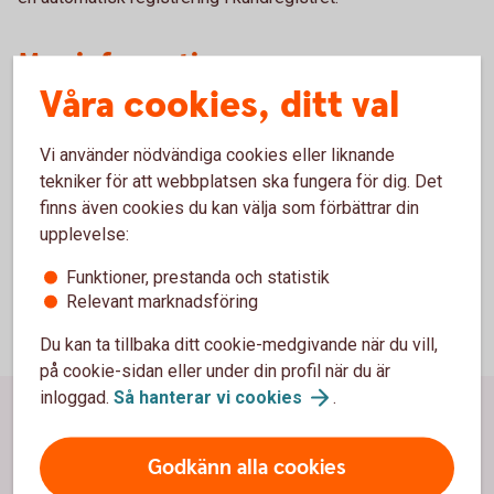
Mer information
Våra cookies, ditt val
Vill du veta mer kontaktar du Swedbank / Sparbankernas
Bankgiroservice, telefon 08-725 6080
Vi använder nödvändiga cookies eller liknande
tekniker för att webbplatsen ska fungera för dig. Det
finns även cookies du kan välja som förbättrar din
upplevelse:
Funktioner, prestanda och statistik
Relevant marknadsföring
Du kan ta tillbaka ditt cookie-medgivande när du vill,
på cookie-sidan eller under din profil när du är
inloggad.
Så hanterar vi
cookies
.
Sidfot
Hitta snabbt
Godkänn alla cookies
Kontor och öppettider