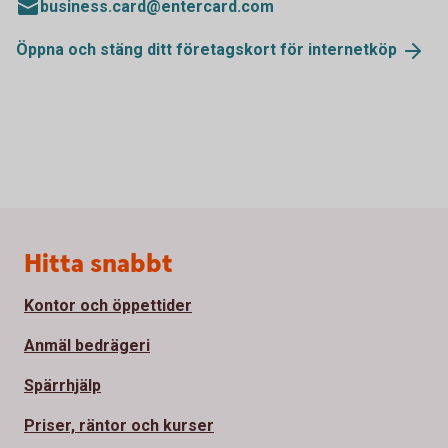
business.card@entercard.com
Öppna och stäng ditt företagskort för
internetköp
Sidfot
Hitta snabbt
Kontor och öppettider
Anmäl bedrägeri
Spärrhjälp
Priser, räntor och kurser