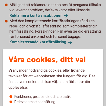
Möjlighet att reklamera ditt köp och få pengarna tillbaka
vid leveransproblem, defekta varor eller liknande.
Reklamera
korttransaktioner
Med den kompletterande kortförsäkringen får du en
rese- och olycksfallsförsäkring som kompletterar din
hemförsäkring. Försäkringen kan även ge dig ersättning
för försenad ankomst och försenat bagage.
Kompletterande
kortförsäkring
Våra cookies, ditt val
Måste jag göra något för att kunna
Vi använder nödvändiga cookies eller liknande
handla med mitt kort på nätet?
tekniker för att webbplatsen ska fungera för dig. Det
finns även cookies du kan välja som förbättrar din
Bankkort Business
upplevelse:
Funktioner, prestanda och statistik
Nya företagskort distribueras med internetköp påslaget.
Relevant marknadsföring
För att kortinnehavaren ska kunna använda sitt kort på nätet