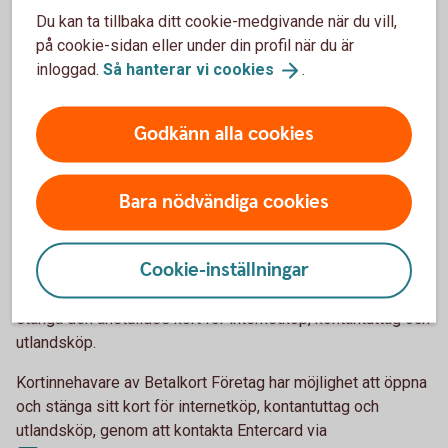
behöver kortet först aktiveras. Om företaget har
Du kan ta tillbaka ditt cookie-medgivande när du vill,
internetbank görs det där, annars via en första transaktion i
på cookie-sidan eller under din profil när du är
butik eller i någon av bankomats automater.
inloggad.
Så hanterar vi
cookies
.
Skulle ni inte vilja ha företagskortet öppet för internetköp
kan en behörig användare gå in och ändra det i
Godkänn alla cookies
internetbanken för företag.
Betalkort företag
Bara nödvändiga cookies
När du får ditt kort är det öppet för internetköp.
Cookie-inställningar
Behörig kontaktperson/firmatecknare kontaktar Entercard
via business.card@entercard.com för att både öppna eller
stänga den anställdes kort för internetköp, kontantuttag och
utlandsköp.
Kortinnehavare av Betalkort Företag har möjlighet att öppna
och stänga sitt kort för internetköp, kontantuttag och
utlandsköp, genom att kontakta Entercard via