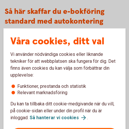
Så här skaffar du e-bokföring
standard med autokontering
Våra cookies, ditt val
Intresseanmälan
Vi använder nödvändiga cookies eller liknande
Fyll i formuläret nedan så kontaktar vi dig.
tekniker för att webbplatsen ska fungera för dig. Det
finns även cookies du kan välja som förbättrar din
Intresseanmälan
(speedledger.se)
upplevelse:
Funktioner, prestanda och statistik
Relevant marknadsföring
Du kan ta tillbaka ditt cookie-medgivande när du vill,
Besök oss
på cookie-sidan eller under din profil när du är
inloggad.
Så hanterar vi
cookies
.
Välkommen till ett av våra kontor så hjälper vi dig.