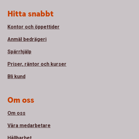
Sidfot
Hitta snabbt
Kontor och öppettider
Anmäl bedrägeri
Spärrhjälp
Priser, räntor och kurser
Bli kund
Om oss
Om oss
Våra medarbetare
Hållbarhet