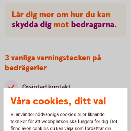
Lär dig mer om hur du kan
skydda
dig
mot
bedragarna.
3 vanliga varningstecken på
bedrägerier
Oväntad kontakt
Våra cookies, ditt val
Oväntade kontakter som ser ut att komma från
välkända företag, myndigheter eller någon du
känner är ett vanligt försök att lura dig. Bedragare
Vi använder nödvändiga cookies eller liknande
använder falska avsändare för att skapa
tekniker för att webbplatsen ska fungera för dig. Det
trovärdighet och övertyga dig.
finns även cookies du kan välja som förbättrar din