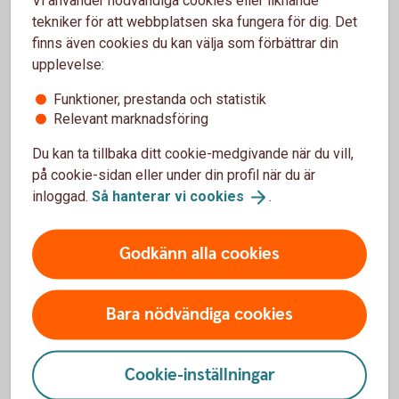
Vi använder nödvändiga cookies eller liknande
näringsidkare. En anmälan till nämnden måste vara
tekniker för att webbplatsen ska fungera för dig. Det
skriftlig. För att nämnden ska pröva ärendet finns
finns även cookies du kan välja som förbättrar din
vissa värde- och tidsgränser. Den som gör en
upplevelse:
anmälan betalar en avgift. Avgiften är 150 kronor
Funktioner, prestanda och statistik
per anmälan. Banken åtar sig att medverka i
Relevant marknadsföring
Allmänna reklamationsnämndens behandling av
tvisten.
Du kan ta tillbaka ditt cookie-medgivande när du vill,
på cookie-sidan eller under din profil när du är
arn.
se
inloggad.
Så hanterar vi
cookies
.
Konsumentvägledning
Godkänn alla cookies
Konsumentvägledare som finns i flertalet
kommuner, lämnar kostnadsfritt information och
Bara nödvändiga cookies
råd i hushållsekonomiska och juridiska frågor.
Konsumentverket
Cookie-inställningar