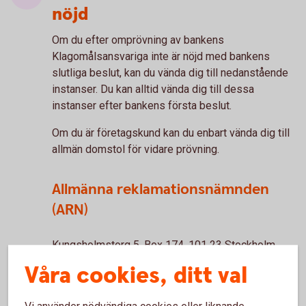
nöjd
Om du efter omprövning av bankens
Klagomålsansvariga inte är nöjd med bankens
slutliga beslut, kan du vända dig till nedanstående
instanser. Du kan alltid vända dig till dessa
instanser efter bankens första beslut.
Om du är företagskund kan du enbart vända dig till
allmän domstol för vidare prövning.
Allmänna reklamationsnämnden
(ARN)
Kungsholmstorg 5, Box 174, 101 23 Stockholm,
telefon 08-508 860 00
Våra cookies, ditt val
ARN är en statlig myndighet vars uppgift är att
opartiskt pröva tvister mellan konsumenter och