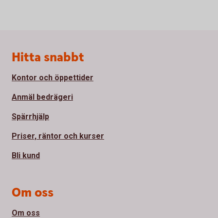
Sidfot
Hitta snabbt
Kontor och öppettider
Anmäl bedrägeri
Spärrhjälp
Priser, räntor och kurser
Bli kund
Om oss
Om oss