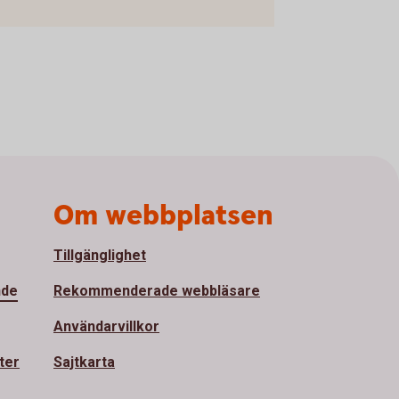
Om webbplatsen
Tillgänglighet
nde
Rekommenderade webbläsare
Användarvillkor
ter
Sajtkarta