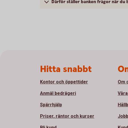
Därför ställer banken frågor när du 
Sidfot
Hitta snabbt
Om
Kontor och öppettider
Om 
Anmäl bedrägeri
Våra
Spärrhjälp
Håll
Priser, räntor och kurser
Jobb
Bli kund
Kund