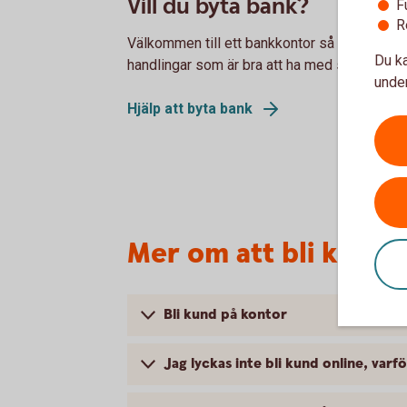
Vill du byta bank?
F
R
Välkommen till ett bankkontor så hjälper vi di
Du ka
handlingar som är bra att ha med sig.
under
Hjälp att byta bank
Mer om att bli kund
Bli kund på kontor
Jag lyckas inte bli kund online, varf