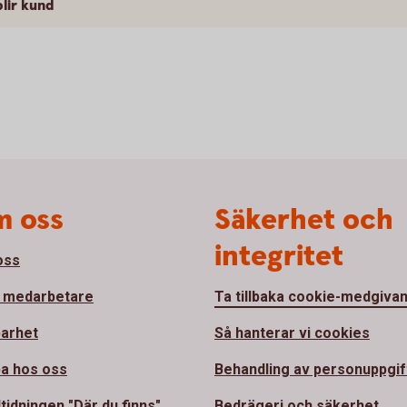
blir kund
 oss
Säkerhet och
integritet
oss
 medarbetare
Ta tillbaka cookie-medgiva
barhet
Så hanterar vi cookies
a hos oss
Behandling av personuppgif
tidningen "Där du finns"
Bedrägeri och säkerhet