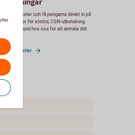
tbetalningar
s kontoregister och få pengarna direkt in på
eller
 du har. Gäller för elstöd, CSN-utbetalning
 eller bli kund hos oss för att anmäla ditt
 kontoregister