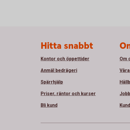
Sidfot
Hitta snabbt
Om
Kontor och öppettider
Om 
Anmäl bedrägeri
Våra
Spärrhjälp
Håll
Priser, räntor och kurser
Jobb
Bli kund
Kund