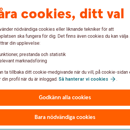
 på visning, och efter bara 45 minuters
åra cookies, ditt val
, huset var slitet – men det hade samtidigt
nte kunde låta bli att slå till.
vänder nödvändiga cookies eller liknande tekniker för att
 Lars. Huset såg så pampigt ut trots att det
latsen ska fungera för dig. Det finns även cookies du kan välj
ade vi oss närmare, och Anna-Karin blev eld
ttrar din upplevelse:
unktioner, prestanda och statistik
rbank för att renovera sitt dåvarande boende
elevant marknadsföring
pa drömhuset. Sedan följde en lång väntan på
tigt.
n ta tillbaka ditt cookie-medgivande när du vill, på cookie-sidan 
 din profil när du är inloggad.
Så hanterar vi
cookies
.
hållbara material
Godkänn alla cookies
äckte fasaden. Bakom det gömde sig gamla
Bara nödvändiga cookies
Nu kläs huset i ny träpanel som målas med röd