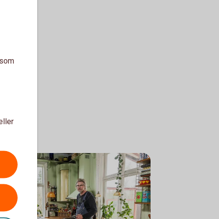
a som
eller