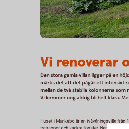
Vi renoverar o
Den stora gamla villan ligger på en hö
märks det att det pågår ett intensivt
mellan de två stabila kolonnerna som ram
Vi kommer nog aldrig bli helt klara. Men
Huset i Munkebo är en tvåvåningsvilla från 1
trätrappor och vackra fönster. När det plötsl