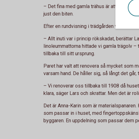
– Det fina med gamla trähus är att de är som
just den biten.
Efter en rundvisning i trädgården visar Lars o
– Allt inuti var i princip rökskadat, berättar La
linoleummattorna hittade vi gamla trägolv – t
tillbaka till sitt ursprung.
Paret har valt att renovera så mycket som mö
varsam hand. De håller sig, så långt det går, 
– Vi renoverar oss tillbaka till 1908 då hus
klara, säger Lars och skrattar. Men det är rolig
Det är Anna-Karin som är materialspanaren. H
som passar in i huset, med fingertoppskänsla
byggaren. En uppdelning som passar dem pe