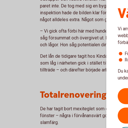
paret inte. De tog med sig en byggkunnig vän
V
inspektion hade de bilden klar för sig: Visst
något alldeles extra. Något som gjorde att de i
Vi an
– Vi gick ofta förbi här med hunden, berättar
webbp
såg försummat och övergivet ut. En dag våg
förbä
och lågor. Hon såg potentialen direkt.
F
Det lån de tidigare tagit hos Kinda-Ydre Spa
R
som låg i närheten gick i stället till att kö
tillträde – och därefter började arbetet på rik
Du ka
under
Totalrenovering med 
De har tagit bort mexiteglet som en gång t
fönster – några i förvånansvärt gott skick. 
slamfärg.