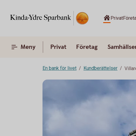
Privat
Föret
Meny
Privat
Företag
Samhälls
En bank för livet
Kundberättelser
Villa