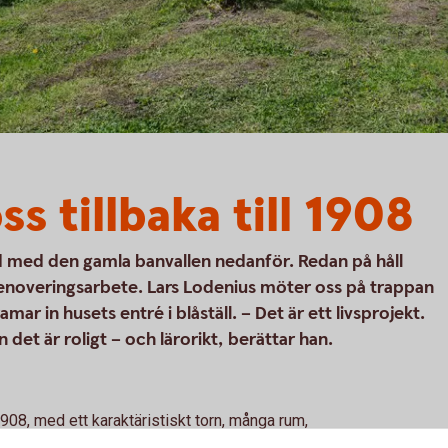
ss tillbaka till 1908
jd med den gamla banvallen nedanför. Redan på håll
 renoveringsarbete. Lars Lodenius möter oss på trappan
ar in husets entré i blåställ. – Det är ett livsprojekt.
 det är roligt – och lärorikt, berättar han.
908, med ett karaktäristiskt torn, många rum,
igt dök upp på exekutiv auktion, tvekade