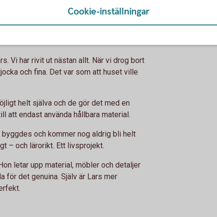
 lego. Är något dåligt så byter man bara ut
Cookie-inställningar
ss runt inne i huset.
rs. Vi har rivit ut nästan allt. När vi drog bort
jocka och fina. Det var som att huset ville
jligt helt själva och de gör det med en
till att endast använda hållbara material.
et byggdes och kommer nog aldrig bli helt
t – och lärorikt. Ett livsprojekt.
on letar upp material, möbler och detaljer
 för det genuina. Själv är Lars mer
rfekt.